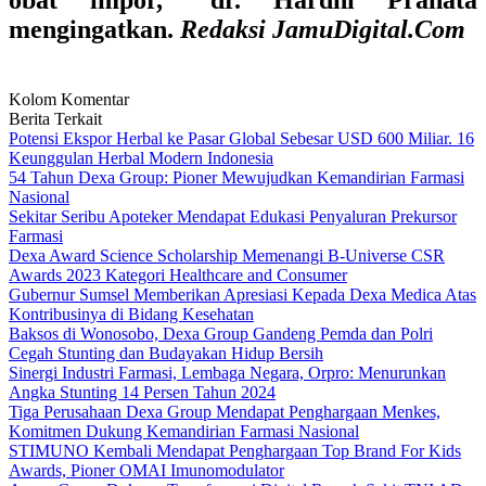
obat impor," dr. Hardhi Pranata
mengingatkan.
Redaksi JamuDigital.Com
Kolom Komentar
Berita Terkait
Potensi Ekspor Herbal ke Pasar Global Sebesar USD 600 Miliar. 16
Keunggulan Herbal Modern Indonesia
54 Tahun Dexa Group: Pioner Mewujudkan Kemandirian Farmasi
Nasional
Sekitar Seribu Apoteker Mendapat Edukasi Penyaluran Prekursor
Farmasi
Dexa Award Science Scholarship Memenangi B-Universe CSR
Awards 2023 Kategori Healthcare and Consumer
Gubernur Sumsel Memberikan Apresiasi Kepada Dexa Medica Atas
Kontribusinya di Bidang Kesehatan
Baksos di Wonosobo, Dexa Group Gandeng Pemda dan Polri
Cegah Stunting dan Budayakan Hidup Bersih
Sinergi Industri Farmasi, Lembaga Negara, Orpro: Menurunkan
Angka Stunting 14 Persen Tahun 2024
Tiga Perusahaan Dexa Group Mendapat Penghargaan Menkes,
Komitmen Dukung Kemandirian Farmasi Nasional
STIMUNO Kembali Mendapat Penghargaan Top Brand For Kids
Awards, Pioner OMAI Imunomodulator