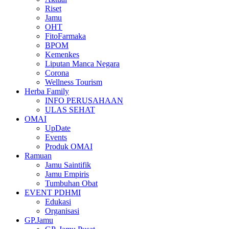
Riset
Jamu
OHT
FitoFarmaka
BPOM
Kemenkes
Liputan Manca Negara
Corona
Wellness Tourism
Herba Family
INFO PERUSAHAAN
ULAS SEHAT
OMAI
UpDate
Events
Produk OMAI
Ramuan
Jamu Saintifik
Jamu Empiris
Tumbuhan Obat
EVENT PDHMI
Edukasi
Organisasi
GP.Jamu