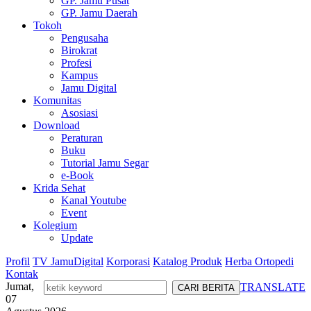
GP. Jamu Pusat
GP. Jamu Daerah
Tokoh
Pengusaha
Birokrat
Profesi
Kampus
Jamu Digital
Komunitas
Asosiasi
Download
Peraturan
Buku
Tutorial Jamu Segar
e-Book
Krida Sehat
Kanal Youtube
Event
Kolegium
Update
Profil
TV JamuDigital
Korporasi
Katalog Produk
Herba Ortopedi
Kontak
Jumat,
TRANSLATE
07