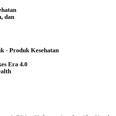
ehatan
n, dan
uk - Produk Kesehatan
es Era 4.0
alth