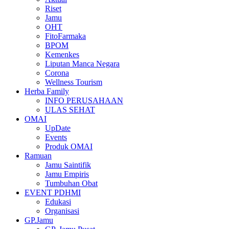
Riset
Jamu
OHT
FitoFarmaka
BPOM
Kemenkes
Liputan Manca Negara
Corona
Wellness Tourism
Herba Family
INFO PERUSAHAAN
ULAS SEHAT
OMAI
UpDate
Events
Produk OMAI
Ramuan
Jamu Saintifik
Jamu Empiris
Tumbuhan Obat
EVENT PDHMI
Edukasi
Organisasi
GP.Jamu