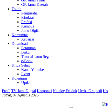
GP. Jamu Pusat
GP. Jamu Daerah
Tokoh
Pengusaha
Birokrat
Profesi
Kampus
Jamu Digital
Komunitas
Asosiasi
Download
Peraturan
Buku
Tutorial Jamu Segar
e-Book
Krida Sehat
Kanal Youtube
Event
Kolegium
Update
Profil
TV JamuDigital
Korporasi
Katalog Produk
Herba Ortopedi
Ko
Jumat, 07 Agustus 2026