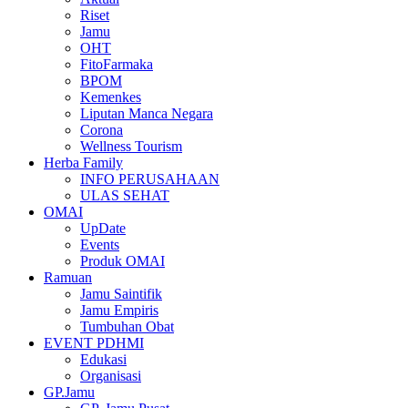
Riset
Jamu
OHT
FitoFarmaka
BPOM
Kemenkes
Liputan Manca Negara
Corona
Wellness Tourism
Herba Family
INFO PERUSAHAAN
ULAS SEHAT
OMAI
UpDate
Events
Produk OMAI
Ramuan
Jamu Saintifik
Jamu Empiris
Tumbuhan Obat
EVENT PDHMI
Edukasi
Organisasi
GP.Jamu