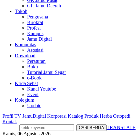
GP. Jamu Pusat
GP. Jamu Daerah
Tokoh
Pengusaha
Birokrat
Profesi
Kampus
Jamu Digital
Komunitas
Asosiasi
Download
Peraturan
Buku
Tutorial Jamu Segar
e-Book
Krida Sehat
Kanal Youtube
Event
Kolegium
Update
Profil
TV JamuDigital
Korporasi
Katalog Produk
Herba Ortopedi
Kontak
TRANSLATE
Kamis, 06 Agustus 2026