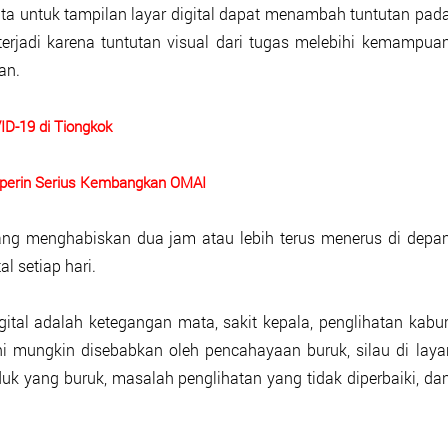
ta untuk tampilan layar digital dapat menambah tuntutan pad
terjadi karena tuntutan visual dari tugas melebihi kemampua
an.
D-19 di Tiongkok
nperin Serius Kembangkan OMAI
ang menghabiskan dua jam atau lebih terus menerus di depa
l setiap hari.
tal adalah ketegangan mata, sakit kepala, penglihatan kabur
ini mungkin disebabkan oleh pencahayaan buruk, silau di laya
uduk yang buruk, masalah penglihatan yang tidak diperbaiki, da