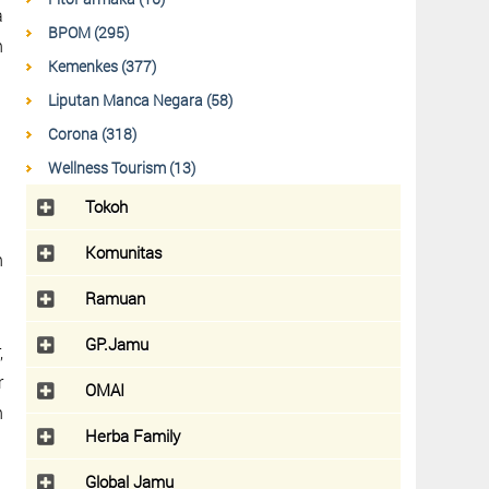
a
BPOM (295)
n
Kemenkes (377)
Liputan Manca Negara (58)
Corona (318)
Wellness Tourism (13)
Tokoh
Komunitas
n
Ramuan
GP.Jamu
,
r
OMAI
n
Herba Family
Global Jamu