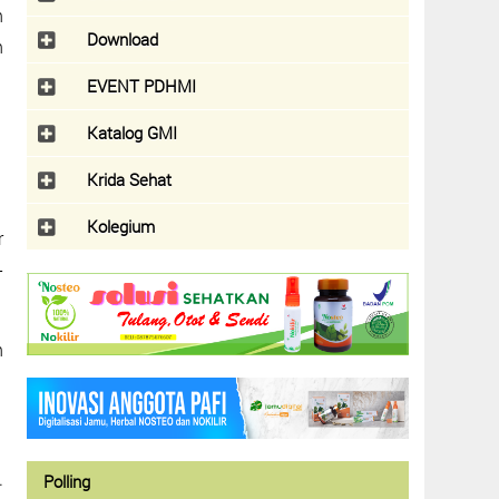
n
Download
n
EVENT PDHMI
Katalog GMI
Krida Sehat
Kolegium
r
-
n
.
Polling