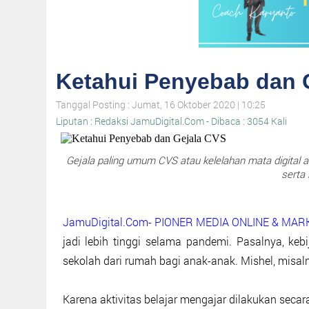
Ketahui Penyebab dan 
Tanggal Posting : Jumat, 16 Oktober 2020 | 10:25
Liputan : Redaksi JamuDigital.Com - Dibaca : 3054 Kali
Gejala paling umum CVS atau kelelahan mata digital ad
serta 
JamuDigital.Com- PIONER MEDIA ONLINE & MA
jadi lebih tinggi selama pandemi. Pasalnya, ke
sekolah dari rumah bagi anak-anak. Mishel, misaln
Karena aktivitas belajar mengajar dilakukan secar