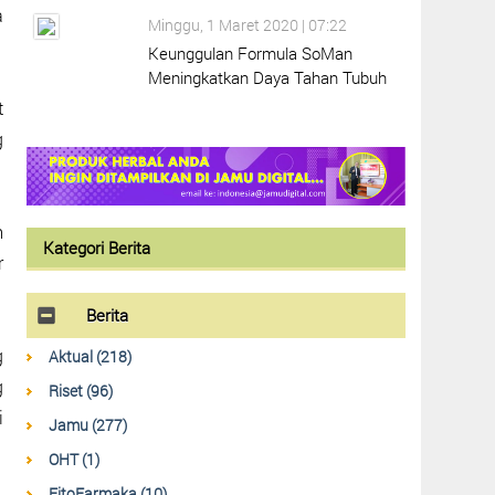
a
Minggu, 1 Maret 2020 | 07:22
Keunggulan Formula SoMan
Meningkatkan Daya Tahan Tubuh
t
g
m
Kategori Berita
r
Berita
g
Aktual (218)
g
Riset (96)
i
Jamu (277)
OHT (1)
FitoFarmaka (10)