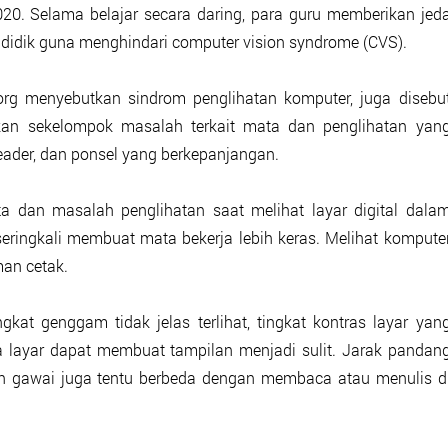
2020. Selama belajar secara daring, para guru memberikan jed
k didik guna menghindari computer vision syndrome (CVS).
rg menyebutkan sindrom penglihatan komputer, juga disebu
kan sekelompok masalah terkait mata dan penglihatan yan
reader, dan ponsel yang berkepanjangan.
dan masalah penglihatan saat melihat layar digital dala
seringkali membuat mata bekerja lebih keras. Melihat kompute
an cetak.
gkat genggam tidak jelas terlihat, tingkat kontras layar yan
da layar dapat membuat tampilan menjadi sulit. Jarak pandan
n gawai juga tentu berbeda dengan membaca atau menulis d