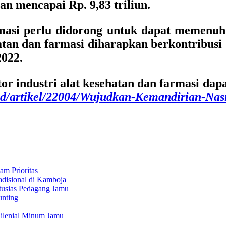
an mencapai Rp. 9,83 triliun.
armasi perlu didorong untuk dapat memenuh
ehatan dan farmasi diharapkan berkontribu
2022.
tor industri alat kesehatan dan farmasi da
.id/artikel/22004/Wujudkan-Kemandirian-Nas
am Prioritas
adisional di Kamboja
tusias Pedagang Jamu
unting
Milenial Minum Jamu