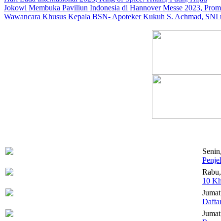
Jokowi Membuka Paviliun Indonesia di Hannover Messe 2023, Promo
Wawancara Khusus Kepala BSN- Apoteker Kukuh S. Achmad, SNI u
Senin
Penje
Rabu,
10 Kh
Jumat
Dafta
Jumat,