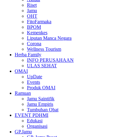
Riset
Jamu
OHT
FitoFarmaka
BPOM
Kemenkes
Liputan Manca Negara
Corona
Wellness Tourism
Herba Family
INFO PERUSAHAAN
ULAS SEHAT
OMAI
UpDate
Events
Produk OMAI
Ramuan
Jamu Saintifik
Jamu Empiris
Tumbuhan Obat
EVENT PDHMI
Edukasi
Organisasi
GP.Jamu