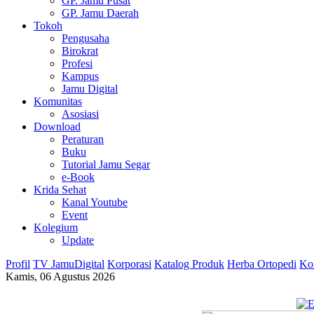
GP. Jamu Pusat
GP. Jamu Daerah
Tokoh
Pengusaha
Birokrat
Profesi
Kampus
Jamu Digital
Komunitas
Asosiasi
Download
Peraturan
Buku
Tutorial Jamu Segar
e-Book
Krida Sehat
Kanal Youtube
Event
Kolegium
Update
Profil
TV JamuDigital
Korporasi
Katalog Produk
Herba Ortopedi
Ko
Kamis, 06 Agustus 2026