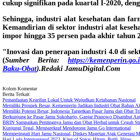
cukup signifikan pada kuartal I-2020, deng
Sehingga, industri alat kesehatan dan f
Kemandirian di sektor industri alat kes
impor hingga 35 persen pada akhir tahun 
"Inovasi dan penerapan industri 4.0 di sek
(
Sumber Berita:
https://kemenperin.go
Baku-Obat
).
Redaki JamuDigital.Com
Kolom Komentar
Berita Terkait
Pemanfaatan Kearifan Lokal Untuk Wujudkan Ketahanan Nasional
Memiliki Prospek Besar, Kemenperin Jadikan Industri Obat Bahan Al
Memiliki Potensi Besar, Indonesia Targetkan Pasar Jamu dan Obat Tr
Berkunjung ke Pasar Jamu Sukoharjo, Ganjar Pranowo Disambut An
BRIN Sampaikan Pentingnya Jamu dan Obat Herbal untuk Cegah St
Kunjungi Tegal, Menparekraf Mendorong Jamu Go International
Memperingati Hari Jamu Nasional, Dinkes Magetan Ajak Generasi 
Hari Lada Internasional 2023, King of Spice: Hitam, Putih, Hijau