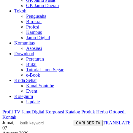
GP. Jamu Pusat
GP. Jamu Daerah
Tokoh
Pengusaha
Birokrat
Profesi
Kampus
Jamu Digital
Komunitas
Asosiasi
Download
Peraturan
Buku
Tutorial Jamu Segar
e-Book
Krida Sehat
Kanal Youtube
Event
Kolegium
Update
Profil
TV JamuDigital
Korporasi
Katalog Produk
Herba Ortopedi
Kontak
Jumat,
TRANSLATE
07