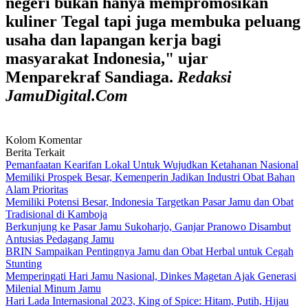
negeri bukan hanya mempromosikan
kuliner Tegal tapi juga membuka peluang
usaha dan lapangan kerja bagi
masyarakat Indonesia," ujar
Menparekraf Sandiaga.
Redaksi
JamuDigital.Com
Kolom Komentar
Berita Terkait
Pemanfaatan Kearifan Lokal Untuk Wujudkan Ketahanan Nasional
Memiliki Prospek Besar, Kemenperin Jadikan Industri Obat Bahan
Alam Prioritas
Memiliki Potensi Besar, Indonesia Targetkan Pasar Jamu dan Obat
Tradisional di Kamboja
Berkunjung ke Pasar Jamu Sukoharjo, Ganjar Pranowo Disambut
Antusias Pedagang Jamu
BRIN Sampaikan Pentingnya Jamu dan Obat Herbal untuk Cegah
Stunting
Memperingati Hari Jamu Nasional, Dinkes Magetan Ajak Generasi
Milenial Minum Jamu
Hari Lada Internasional 2023, King of Spice: Hitam, Putih, Hijau