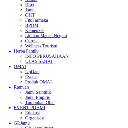
Riset
Jamu
OHT
FitoFarmaka
BPOM
Kemenkes
Liputan Manca Negara
Corona
Wellness Tourism
Herba Family
INFO PERUSAHAAN
ULAS SEHAT
OMAI
UpDate
Events
Produk OMAI
Ramuan
Jamu Saintifik
Jamu Empiris
Tumbuhan Obat
EVENT PDHMI
Edukasi
Organisasi
GP.Jamu