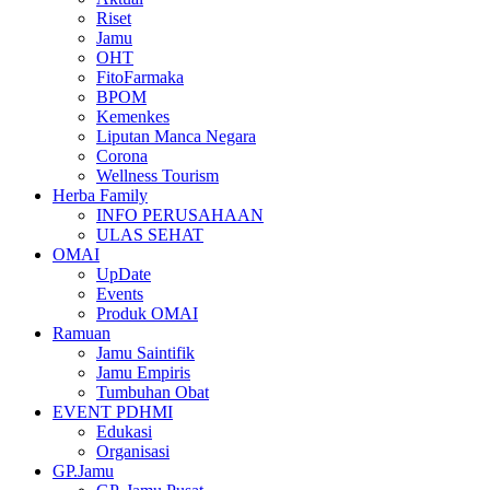
Riset
Jamu
OHT
FitoFarmaka
BPOM
Kemenkes
Liputan Manca Negara
Corona
Wellness Tourism
Herba Family
INFO PERUSAHAAN
ULAS SEHAT
OMAI
UpDate
Events
Produk OMAI
Ramuan
Jamu Saintifik
Jamu Empiris
Tumbuhan Obat
EVENT PDHMI
Edukasi
Organisasi
GP.Jamu