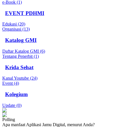
e-Book (1)
EVENT PDHMI
Edukasi (20)
Organisasi (13)
Katalog GMI
Daftar Katalog GMI (6)
Tentang Penerbit (1)
Krida Sehat
Kanal Youtube (24)
Event (4)
Kolegium
Update (0)
Polling
Apa manfaat Aplikasi Jamu Digital, menurut Anda?