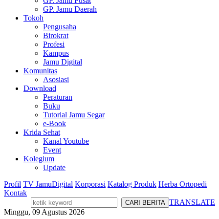
GP. Jamu Pusat
GP. Jamu Daerah
Tokoh
Pengusaha
Birokrat
Profesi
Kampus
Jamu Digital
Komunitas
Asosiasi
Download
Peraturan
Buku
Tutorial Jamu Segar
e-Book
Krida Sehat
Kanal Youtube
Event
Kolegium
Update
Profil
TV JamuDigital
Korporasi
Katalog Produk
Herba Ortopedi
Kontak
TRANSLATE
Minggu, 09 Agustus 2026