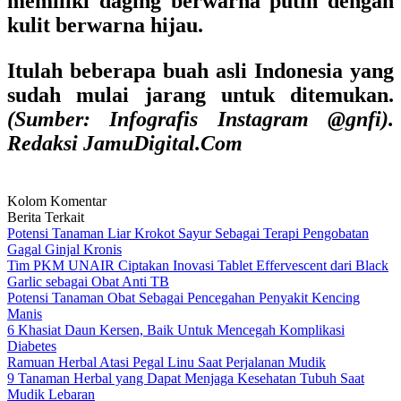
memiliki daging berwarna putih dengan
kulit berwarna hijau.
Itulah beberapa buah asli Indonesia yang
sudah mulai jarang untuk ditemukan.
(Sumber: Infografis Instagram @gnfi).
Redaksi JamuDigital.Com
Kolom Komentar
Berita Terkait
Potensi Tanaman Liar Krokot Sayur Sebagai Terapi Pengobatan
Gagal Ginjal Kronis
Tim PKM UNAIR Ciptakan Inovasi Tablet Effervescent dari Black
Garlic sebagai Obat Anti TB
Potensi Tanaman Obat Sebagai Pencegahan Penyakit Kencing
Manis
6 Khasiat Daun Kersen, Baik Untuk Mencegah Komplikasi
Diabetes
Ramuan Herbal Atasi Pegal Linu Saat Perjalanan Mudik
9 Tanaman Herbal yang Dapat Menjaga Kesehatan Tubuh Saat
Mudik Lebaran