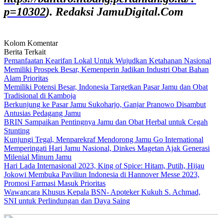
p=10302
). Redaksi JamuDigital.Com
Kolom Komentar
Berita Terkait
Pemanfaatan Kearifan Lokal Untuk Wujudkan Ketahanan Nasional
Memiliki Prospek Besar, Kemenperin Jadikan Industri Obat Bahan
Alam Prioritas
Memiliki Potensi Besar, Indonesia Targetkan Pasar Jamu dan Obat
Tradisional di Kamboja
Berkunjung ke Pasar Jamu Sukoharjo, Ganjar Pranowo Disambut
Antusias Pedagang Jamu
BRIN Sampaikan Pentingnya Jamu dan Obat Herbal untuk Cegah
Stunting
Kunjungi Tegal, Menparekraf Mendorong Jamu Go International
Memperingati Hari Jamu Nasional, Dinkes Magetan Ajak Generasi
Milenial Minum Jamu
Hari Lada Internasional 2023, King of Spice: Hitam, Putih, Hijau
Jokowi Membuka Paviliun Indonesia di Hannover Messe 2023,
Promosi Farmasi Masuk Prioritas
Wawancara Khusus Kepala BSN- Apoteker Kukuh S. Achmad,
SNI untuk Perlindungan dan Daya Saing