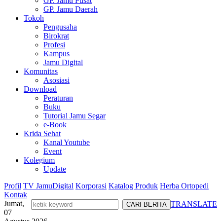
GP. Jamu Pusat
GP. Jamu Daerah
Tokoh
Pengusaha
Birokrat
Profesi
Kampus
Jamu Digital
Komunitas
Asosiasi
Download
Peraturan
Buku
Tutorial Jamu Segar
e-Book
Krida Sehat
Kanal Youtube
Event
Kolegium
Update
Profil
TV JamuDigital
Korporasi
Katalog Produk
Herba Ortopedi
Kontak
Jumat,
TRANSLATE
07