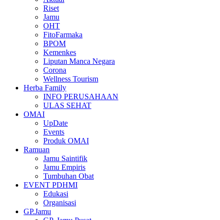
Riset
Jamu
OHT
FitoFarmaka
BPOM
Kemenkes
Liputan Manca Negara
Corona
Wellness Tourism
Herba Family
INFO PERUSAHAAN
ULAS SEHAT
OMAI
UpDate
Events
Produk OMAI
Ramuan
Jamu Saintifik
Jamu Empiris
Tumbuhan Obat
EVENT PDHMI
Edukasi
Organisasi
GP.Jamu