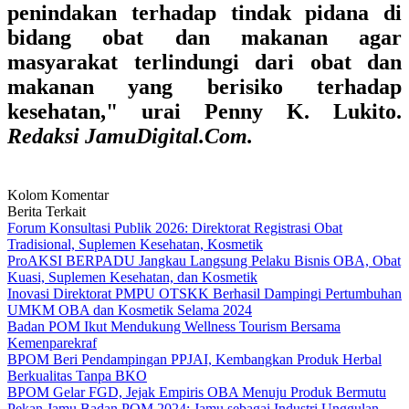
penindakan terhadap tindak pidana di
bidang obat dan makanan agar
masyarakat terlindungi dari obat dan
makanan yang berisiko terhadap
kesehatan," urai Penny K. Lukito.
Redaksi JamuDigital.Com.
Kolom Komentar
Berita Terkait
Forum Konsultasi Publik 2026: Direktorat Registrasi Obat
Tradisional, Suplemen Kesehatan, Kosmetik
ProAKSI BERPADU Jangkau Langsung Pelaku Bisnis OBA, Obat
Kuasi, Suplemen Kesehatan, dan Kosmetik
Inovasi Direktorat PMPU OTSKK Berhasil Dampingi Pertumbuhan
UMKM OBA dan Kosmetik Selama 2024
Badan POM Ikut Mendukung Wellness Tourism Bersama
Kemenparekraf
BPOM Beri Pendampingan PPJAI, Kembangkan Produk Herbal
Berkualitas Tanpa BKO
BPOM Gelar FGD, Jejak Empiris OBA Menuju Produk Bermutu
Pekan Jamu Badan POM 2024: Jamu sebagai Industri Unggulan