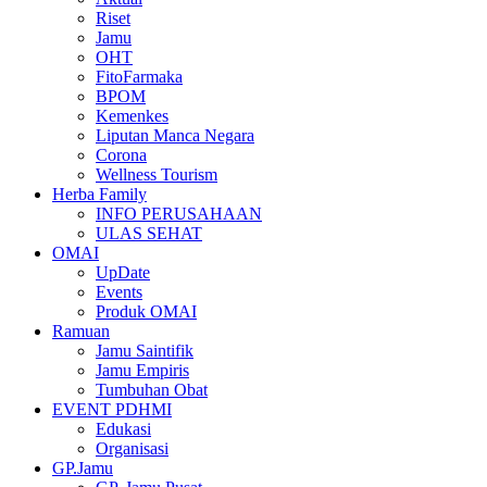
Riset
Jamu
OHT
FitoFarmaka
BPOM
Kemenkes
Liputan Manca Negara
Corona
Wellness Tourism
Herba Family
INFO PERUSAHAAN
ULAS SEHAT
OMAI
UpDate
Events
Produk OMAI
Ramuan
Jamu Saintifik
Jamu Empiris
Tumbuhan Obat
EVENT PDHMI
Edukasi
Organisasi
GP.Jamu