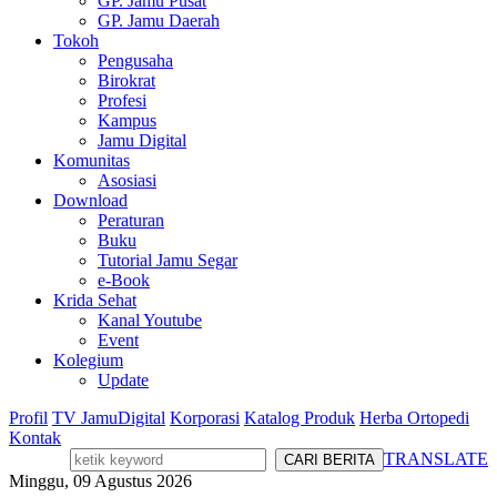
GP. Jamu Pusat
GP. Jamu Daerah
Tokoh
Pengusaha
Birokrat
Profesi
Kampus
Jamu Digital
Komunitas
Asosiasi
Download
Peraturan
Buku
Tutorial Jamu Segar
e-Book
Krida Sehat
Kanal Youtube
Event
Kolegium
Update
Profil
TV JamuDigital
Korporasi
Katalog Produk
Herba Ortopedi
Kontak
TRANSLATE
Minggu, 09 Agustus 2026