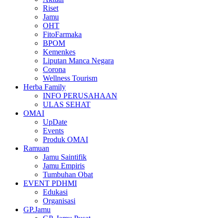
Riset
Jamu
OHT
FitoFarmaka
BPOM
Kemenkes
Liputan Manca Negara
Corona
Wellness Tourism
Herba Family
INFO PERUSAHAAN
ULAS SEHAT
OMAI
UpDate
Events
Produk OMAI
Ramuan
Jamu Saintifik
Jamu Empiris
Tumbuhan Obat
EVENT PDHMI
Edukasi
Organisasi
GP.Jamu