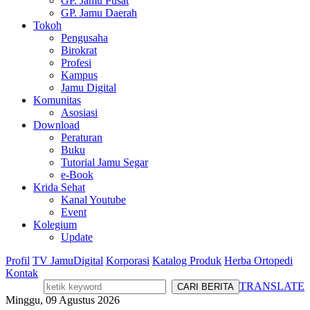
GP. Jamu Pusat
GP. Jamu Daerah
Tokoh
Pengusaha
Birokrat
Profesi
Kampus
Jamu Digital
Komunitas
Asosiasi
Download
Peraturan
Buku
Tutorial Jamu Segar
e-Book
Krida Sehat
Kanal Youtube
Event
Kolegium
Update
Profil
TV JamuDigital
Korporasi
Katalog Produk
Herba Ortopedi
Kontak
TRANSLATE
Minggu, 09 Agustus 2026