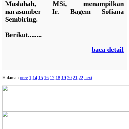
Maslahah, MSi,
menampilkan
narasumber
Ir. Bagem Sofiana
Sembiring.
Berikut........
baca detail
Halaman
prev
1
14
15
16
17
18
19
20
21
22
next