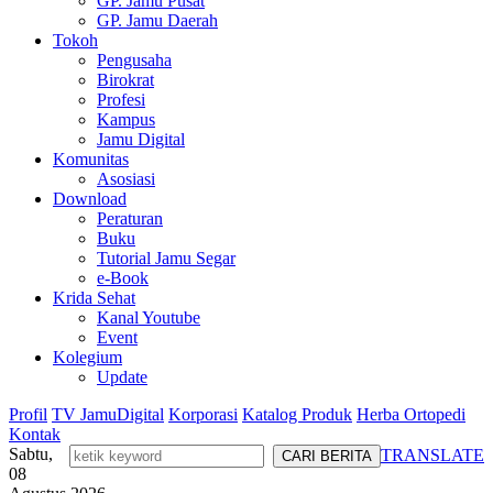
GP. Jamu Pusat
GP. Jamu Daerah
Tokoh
Pengusaha
Birokrat
Profesi
Kampus
Jamu Digital
Komunitas
Asosiasi
Download
Peraturan
Buku
Tutorial Jamu Segar
e-Book
Krida Sehat
Kanal Youtube
Event
Kolegium
Update
Profil
TV JamuDigital
Korporasi
Katalog Produk
Herba Ortopedi
Kontak
Sabtu,
TRANSLATE
08