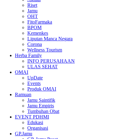
Riset
Jamu
OHT
FitoFarmaka
BPOM
Kemenkes
Liputan Manca Negara
Corona
Wellness Tourism
Herba Family
INFO PERUSAHAAN
ULAS SEHAT
OMAI
UpDate
Events
Produk OMAI
Ramuan
Jamu Saintifik
Jamu Empiris
Tumbuhan Obat
EVENT PDHMI
Edukasi
Organisasi
GP.Jamu