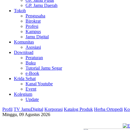
GP. Jamu Pusat
GP. Jamu Daerah
Tokoh
Pengusaha
Birokrat
Profesi
Kampus
Jamu Digital
Komunitas
Asosiasi
Download
Peraturan
Buku
Tutorial Jamu Segar
e-Book
Krida Sehat
Kanal Youtube
Event
Kolegium
Update
Profil
TV JamuDigital
Korporasi
Katalog Produk
Herba Ortopedi
Ko
Minggu, 09 Agustus 2026