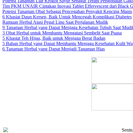
Potensi Tanaman Liar Krokot Sayur Sebagai Terapi Pengobatan Gaga
Tim PKM UNAIR Ciptakan Inovasi Tablet Effervescent dari Black Ga
Potensi Tanaman Obat Sebagai Pencegahan Penyakit Kencing Manis
6 Khasiat Daun Kersen, Baik Untuk Mencegah Komplikasi Diabetes
Ramuan Herbal Atasi Pegal Linu Saat Perjalanan Mudik
9 Tanaman Herbal yang Dapat Menjaga Kesehatan Tubuh Saat Mudi
3 Obat Herbal untuk Membantu Mengatasi Sembelit Saat Puasa
5 Khasiat Teh Hijau, Baik untuk Menjaga Berat Badan
5 Bahan Herbal yang Dapat Membantu Menjaga Kesehatan Kulit Wa
6 Tanaman Herbal yang Dapat Menjadi Tanaman Hias
Senin