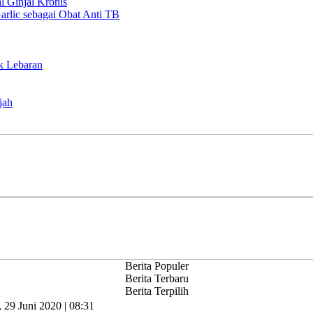
l Ginjal Kronis
rlic sebagai Obat Anti TB
k Lebaran
jah
Berita Populer
Berita Terbaru
Berita Terpilih
, 29 Juni 2020 | 08:31