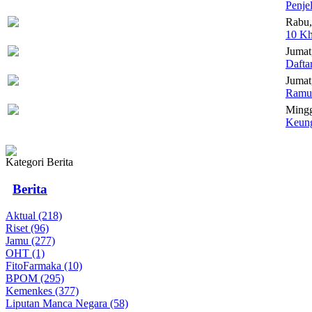
Penje
Rabu,
10 Kh
Jumat
Dafta
Jumat,
Ramua
Mingg
Keung
Kategori Berita
Berita
Aktual (218)
Riset (96)
Jamu (277)
OHT (1)
FitoFarmaka (10)
BPOM (295)
Kemenkes (377)
Liputan Manca Negara (58)