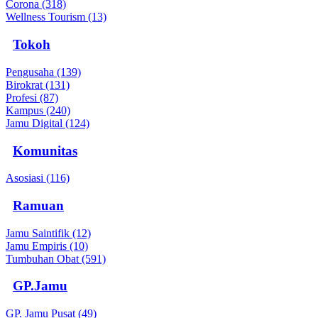
Corona (318)
Wellness Tourism (13)
Tokoh
Pengusaha (139)
Birokrat (131)
Profesi (87)
Kampus (240)
Jamu Digital (124)
Komunitas
Asosiasi (116)
Ramuan
Jamu Saintifik (12)
Jamu Empiris (10)
Tumbuhan Obat (591)
GP.Jamu
GP. Jamu Pusat (49)