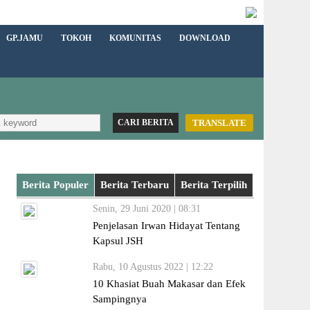
GP.JAMU
TOKOH
KOMUNITAS
DOWNLOAD
TRANSLATE
Berita Populer
Berita Terbaru
Berita Terpilih
Senin, 29 Juni 2020 | 08:31
Penjelasan Irwan Hidayat Tentang
Kapsul JSH
Rabu, 10 Agustus 2022 | 12:22
10 Khasiat Buah Makasar dan Efek
Sampingnya