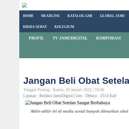
HOME
HEADLINE
KATALOG GMI
GLOBAL JAMU
KRIDA SEHAT
KOLEGIUM
PROFIL
TV JAMUDIGITAL
KORPORASI
Jangan Beli Obat Setel
Tanggal Posting : Kamis, 20 Januari 2022 | 18:40
Liputan : Redaksi JamuDigital.Com - Dibaca : 2514 Kali
Akhir-akhir ini di media sosial banyak ditwarkan obat