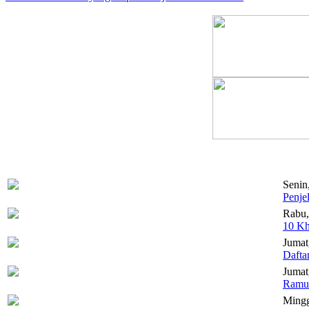
Senin
Penje
Rabu,
10 Kh
Jumat
Dafta
Jumat,
Ramua
Mingg