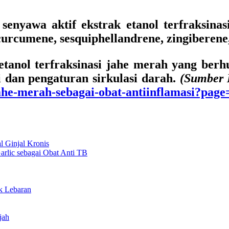
senyawa aktif ekstrak etanol terfraksinas
rcumene, sesquiphellandrene, zingiberene, 
tanol terfraksinasi jahe merah yang berhu
i dan pengaturan sirkulasi darah.
(Sumber 
jahe-merah-sebagai-obat-antiinflamasi?page
l Ginjal Kronis
rlic sebagai Obat Anti TB
k Lebaran
jah