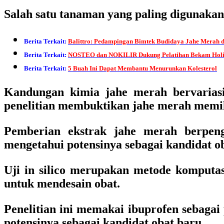
Salah satu tanaman yang paling digunakan 
Berita Terkait:
Balittro: Pedampingan Bimtek Budidaya Jahe Merah 
Berita Terkait:
NOSTEO dan NOKILIR Dukung Pelatihan Bekam Holi
Berita Terkait:
5 Buah Ini Dapat Membantu Menurunkan Kolesterol
Kandungan kimia jahe merah bervariasi 
penelitian membuktikan jahe merah memili
Pemberian ekstrak jahe merah berpeng
mengetahui potensinya sebagai kandidat obat
Uji in silico merupakan metode komputas
untuk mendesain obat.
Penelitian ini memakai ibuprofen sebagai
potensinya sebagai kandidat obat baru.