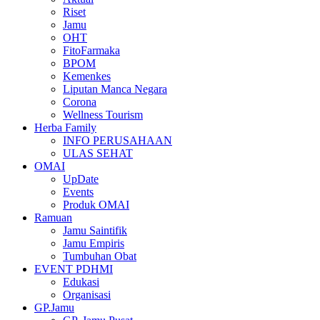
Riset
Jamu
OHT
FitoFarmaka
BPOM
Kemenkes
Liputan Manca Negara
Corona
Wellness Tourism
Herba Family
INFO PERUSAHAAN
ULAS SEHAT
OMAI
UpDate
Events
Produk OMAI
Ramuan
Jamu Saintifik
Jamu Empiris
Tumbuhan Obat
EVENT PDHMI
Edukasi
Organisasi
GP.Jamu