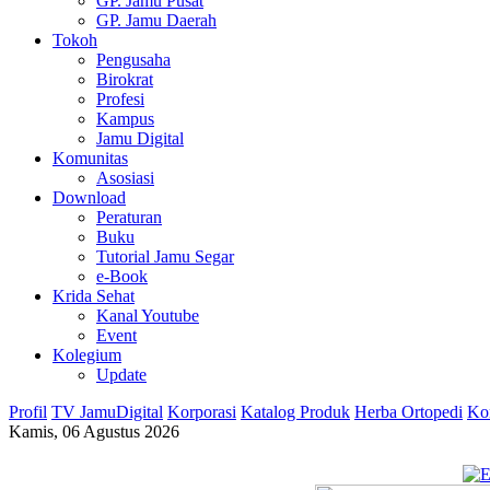
GP. Jamu Pusat
GP. Jamu Daerah
Tokoh
Pengusaha
Birokrat
Profesi
Kampus
Jamu Digital
Komunitas
Asosiasi
Download
Peraturan
Buku
Tutorial Jamu Segar
e-Book
Krida Sehat
Kanal Youtube
Event
Kolegium
Update
Profil
TV JamuDigital
Korporasi
Katalog Produk
Herba Ortopedi
Ko
Kamis, 06 Agustus 2026