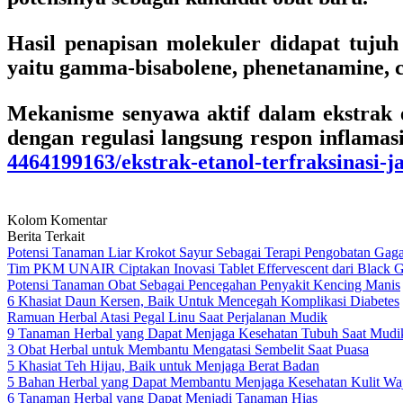
Hasil penapisan molekuler didapat tujuh 
yaitu gamma-bisabolene, phenetanamine, cu
Mekanisme senyawa aktif dalam ekstrak e
dengan regulasi langsung respon inflamas
4464199163/ekstrak-etanol-terfraksinasi-
Kolom Komentar
Berita Terkait
Potensi Tanaman Liar Krokot Sayur Sebagai Terapi Pengobatan Gaga
Tim PKM UNAIR Ciptakan Inovasi Tablet Effervescent dari Black Ga
Potensi Tanaman Obat Sebagai Pencegahan Penyakit Kencing Manis
6 Khasiat Daun Kersen, Baik Untuk Mencegah Komplikasi Diabetes
Ramuan Herbal Atasi Pegal Linu Saat Perjalanan Mudik
9 Tanaman Herbal yang Dapat Menjaga Kesehatan Tubuh Saat Mudi
3 Obat Herbal untuk Membantu Mengatasi Sembelit Saat Puasa
5 Khasiat Teh Hijau, Baik untuk Menjaga Berat Badan
5 Bahan Herbal yang Dapat Membantu Menjaga Kesehatan Kulit Wa
6 Tanaman Herbal yang Dapat Menjadi Tanaman Hias