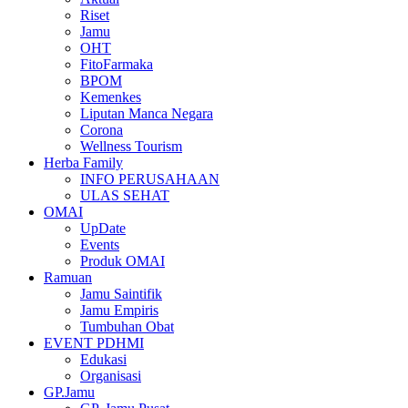
Riset
Jamu
OHT
FitoFarmaka
BPOM
Kemenkes
Liputan Manca Negara
Corona
Wellness Tourism
Herba Family
INFO PERUSAHAAN
ULAS SEHAT
OMAI
UpDate
Events
Produk OMAI
Ramuan
Jamu Saintifik
Jamu Empiris
Tumbuhan Obat
EVENT PDHMI
Edukasi
Organisasi
GP.Jamu