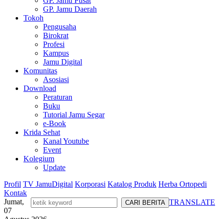
GP. Jamu Pusat
GP. Jamu Daerah
Tokoh
Pengusaha
Birokrat
Profesi
Kampus
Jamu Digital
Komunitas
Asosiasi
Download
Peraturan
Buku
Tutorial Jamu Segar
e-Book
Krida Sehat
Kanal Youtube
Event
Kolegium
Update
Profil
TV JamuDigital
Korporasi
Katalog Produk
Herba Ortopedi
Kontak
Jumat,
TRANSLATE
07