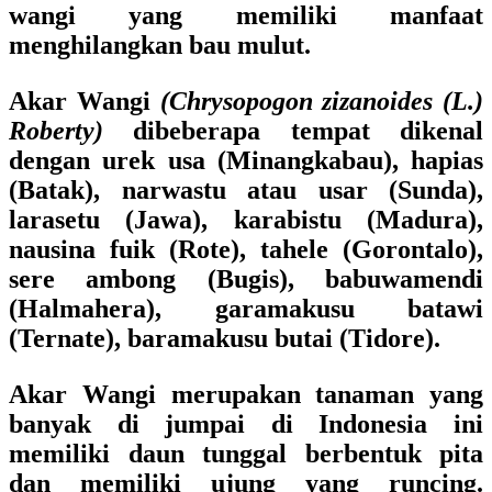
wangi yang memiliki manfaat
menghilangkan bau mulut.
Akar Wangi
(Chrysopogon zizanoides (L.)
Roberty)
dibeberapa tempat dikenal
dengan urek usa (Minangkabau), hapias
(Batak), narwastu atau usar (Sunda),
larasetu (Jawa), karabistu (Madura),
nausina fuik (Rote), tahele (Gorontalo),
sere ambong (Bugis), babuwamendi
(Halmahera), garamakusu batawi
(Ternate), baramakusu butai (Tidore).
Akar Wangi merupakan tanaman yang
banyak di jumpai di Indonesia ini
memiliki daun tunggal berbentuk pita
dan memiliki ujung yang runcing.