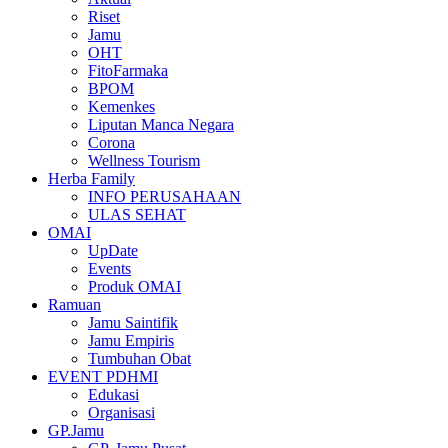
Riset
Jamu
OHT
FitoFarmaka
BPOM
Kemenkes
Liputan Manca Negara
Corona
Wellness Tourism
Herba Family
INFO PERUSAHAAN
ULAS SEHAT
OMAI
UpDate
Events
Produk OMAI
Ramuan
Jamu Saintifik
Jamu Empiris
Tumbuhan Obat
EVENT PDHMI
Edukasi
Organisasi
GP.Jamu