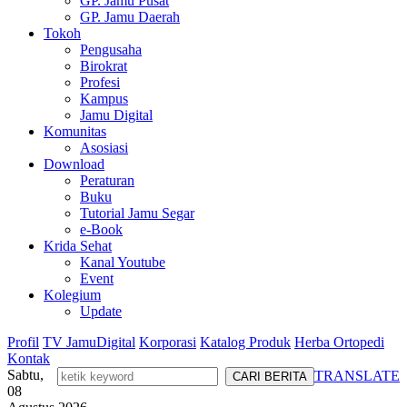
GP. Jamu Pusat
GP. Jamu Daerah
Tokoh
Pengusaha
Birokrat
Profesi
Kampus
Jamu Digital
Komunitas
Asosiasi
Download
Peraturan
Buku
Tutorial Jamu Segar
e-Book
Krida Sehat
Kanal Youtube
Event
Kolegium
Update
Profil
TV JamuDigital
Korporasi
Katalog Produk
Herba Ortopedi
Kontak
Sabtu,
TRANSLATE
08