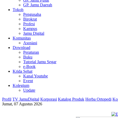
GP. Jamu Pusat
GP. Jamu Daerah
Tokoh
Pengusaha
Birokrat
Profesi
Kampus
Jamu Digital
Komunitas
Asosiasi
Download
Peraturan
Buku
Tutorial Jamu Segar
e-Book
Krida Sehat
Kanal Youtube
Event
Kolegium
Update
Profil
TV JamuDigital
Korporasi
Katalog Produk
Herba Ortopedi
Ko
Jumat, 07 Agustus 2026