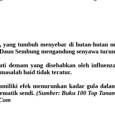
.
g, yang tumbuh menyebar di hutan-hutan n
 Daun Sembung mengandung senyawa turunan
ti demam yang disebabkan oleh influenz
asalah haid tidak teratur.
amiliki efek menurunkan kadar gula dala
ematik sendi.
(Sumber: Buku 100 Top Tanam
.Com