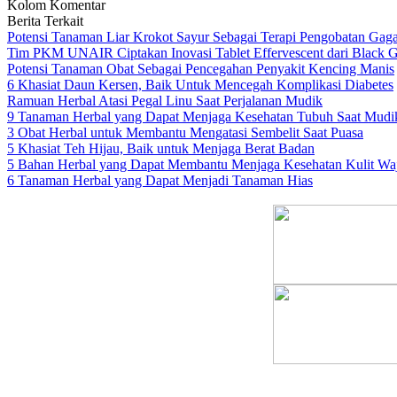
Kolom Komentar
Berita Terkait
Potensi Tanaman Liar Krokot Sayur Sebagai Terapi Pengobatan Gaga
Tim PKM UNAIR Ciptakan Inovasi Tablet Effervescent dari Black Ga
Potensi Tanaman Obat Sebagai Pencegahan Penyakit Kencing Manis
6 Khasiat Daun Kersen, Baik Untuk Mencegah Komplikasi Diabetes
Ramuan Herbal Atasi Pegal Linu Saat Perjalanan Mudik
9 Tanaman Herbal yang Dapat Menjaga Kesehatan Tubuh Saat Mudi
3 Obat Herbal untuk Membantu Mengatasi Sembelit Saat Puasa
5 Khasiat Teh Hijau, Baik untuk Menjaga Berat Badan
5 Bahan Herbal yang Dapat Membantu Menjaga Kesehatan Kulit Wa
6 Tanaman Herbal yang Dapat Menjadi Tanaman Hias