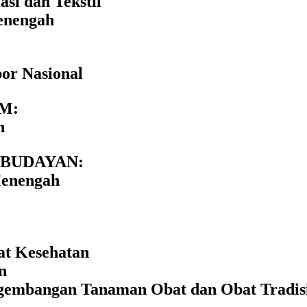
asi dan Tekstil
Menengah
or Nasional
M:
n
EBUDAYAN:
Menengah
at Kesehatan
n
engembangan Tanaman Obat dan Obat Tradis