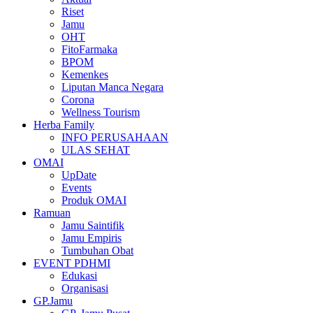
Riset
Jamu
OHT
FitoFarmaka
BPOM
Kemenkes
Liputan Manca Negara
Corona
Wellness Tourism
Herba Family
INFO PERUSAHAAN
ULAS SEHAT
OMAI
UpDate
Events
Produk OMAI
Ramuan
Jamu Saintifik
Jamu Empiris
Tumbuhan Obat
EVENT PDHMI
Edukasi
Organisasi
GP.Jamu