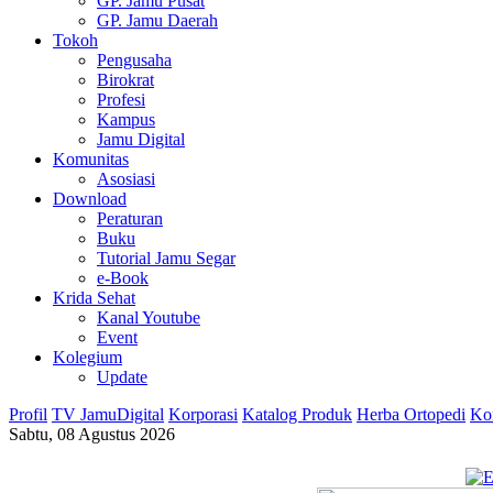
GP. Jamu Pusat
GP. Jamu Daerah
Tokoh
Pengusaha
Birokrat
Profesi
Kampus
Jamu Digital
Komunitas
Asosiasi
Download
Peraturan
Buku
Tutorial Jamu Segar
e-Book
Krida Sehat
Kanal Youtube
Event
Kolegium
Update
Profil
TV JamuDigital
Korporasi
Katalog Produk
Herba Ortopedi
Ko
Sabtu, 08 Agustus 2026