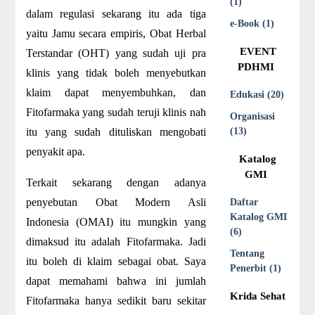
(1)
dalam regulasi sekarang itu ada tiga
e-Book (1)
yaitu Jamu secara empiris, Obat Herbal
EVENT
Terstandar (OHT) yang sudah uji pra
PDHMI
klinis yang tidak boleh menyebutkan
klaim dapat menyembuhkan, dan
Edukasi (20)
Fitofarmaka yang sudah teruji klinis nah
Organisasi
itu yang sudah dituliskan mengobati
(13)
penyakit apa.
Katalog
GMI
Terkait sekarang dengan adanya
penyebutan Obat Modern Asli
Daftar
Katalog GMI
Indonesia (OMAI) itu mungkin yang
(6)
dimaksud itu adalah Fitofarmaka. Jadi
Tentang
itu boleh di klaim sebagai obat. Saya
Penerbit (1)
dapat memahami bahwa ini jumlah
Krida Sehat
Fitofarmaka hanya sedikit baru sekitar