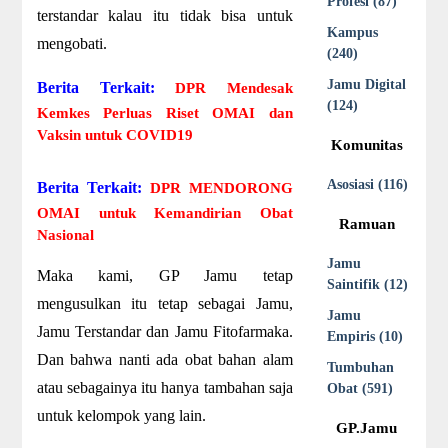
Profesi (87)
terstandar kalau itu tidak bisa untuk
Kampus
mengobati.
(240)
Jamu Digital
Berita Terkait:
DPR Mendesak
(124)
Kemkes Perluas Riset OMAI dan
Vaksin untuk COVID19
Komunitas
Asosiasi (116)
Berita Terkait:
DPR MENDORONG
OMAI untuk Kemandirian Obat
Ramuan
Nasional
Jamu
Maka kami, GP Jamu tetap
Saintifik (12)
mengusulkan itu tetap sebagai Jamu,
Jamu
Jamu Terstandar dan Jamu Fitofarmaka.
Empiris (10)
Dan bahwa nanti ada obat bahan alam
Tumbuhan
atau sebagainya itu hanya tambahan saja
Obat (591)
untuk kelompok yang lain.
GP.Jamu