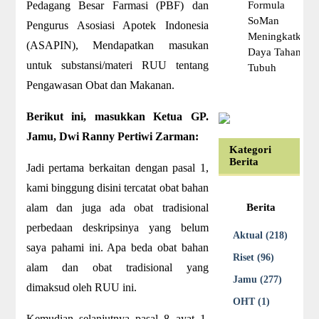
Pedagang Besar Farmasi (PBF) dan
Formula
SoMan
Pengurus Asosiasi Apotek Indonesia
Meningkatkan
(ASAPIN), Mendapatkan masukan
Daya Tahan
untuk substansi/materi RUU tentang
Tubuh
Pengawasan Obat dan Makanan.
Berikut ini, masukkan Ketua GP.
Jamu, Dwi Ranny Pertiwi Zarman:
Kategori
Berita
Jadi pertama berkaitan dengan pasal 1,
kami binggung disini tercatat obat bahan
alam dan juga ada obat tradisional
Berita
perbedaan deskripsinya yang belum
Aktual (218)
saya pahami ini. Apa beda obat bahan
Riset (96)
alam dan obat tradisional yang
Jamu (277)
dimaksud oleh RUU ini.
OHT (1)
Kemudian selanjutnya pasal 8 ayat 1,