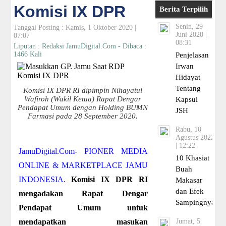
Komisi IX DPR
Berita Terpilih
Senin, 29
Tanggal Posting : Kamis, 1 Oktober 2020 |
Juni 2020 |
07:07
08:31
Liputan : Redaksi JamuDigital.Com - Dibaca :
1466 Kali
Penjelasan
Irwan
Hidayat
Tentang
Komisi IX DPR RI dipimpin Nihayatul
Wafiroh (Wakil Ketua) Rapat Dengar
Kapsul
Pendapat Umum dengan Holding BUMN
JSH
Farmasi pada 28 September 2020.
Rabu, 10
Agustus 2022
| 12:22
JamuDigital.Com- PIONER MEDIA
10 Khasiat
ONLINE & MARKETPLACE JAMU
Buah
INDONESIA.
Komisi IX DPR RI
Makasar
dan Efek
mengadakan Rapat Dengar
Sampingnya
Pendapat Umum untuk
mendapatkan masukan
Jumat, 5