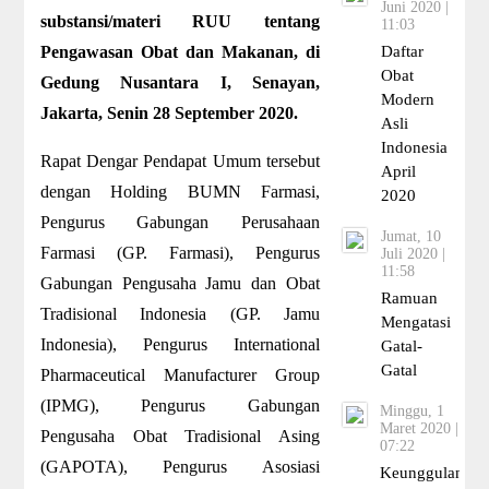
Juni 2020 |
substansi/materi RUU tentang
11:03
Pengawasan Obat dan Makanan, di
Daftar
Obat
Gedung Nusantara I, Senayan,
Modern
Jakarta, Senin 28 September 2020.
Asli
Indonesia
Rapat Dengar Pendapat Umum tersebut
April
dengan Holding BUMN Farmasi,
2020
Pengurus Gabungan Perusahaan
Jumat, 10
Farmasi (GP. Farmasi), Pengurus
Juli 2020 |
11:58
Gabungan Pengusaha Jamu dan Obat
Ramuan
Tradisional Indonesia (GP. Jamu
Mengatasi
Indonesia), Pengurus International
Gatal-
Gatal
Pharmaceutical Manufacturer Group
(IPMG), Pengurus Gabungan
Minggu, 1
Maret 2020 |
Pengusaha Obat Tradisional Asing
07:22
(GAPOTA), Pengurus Asosiasi
Keunggulan