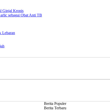
l Ginjal Kronis
rlic sebagai Obat Anti TB
k Lebaran
jah
Berita Populer
Berita Terbaru