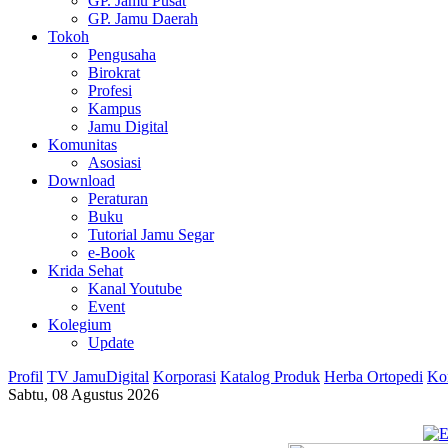
GP. Jamu Pusat
GP. Jamu Daerah
Tokoh
Pengusaha
Birokrat
Profesi
Kampus
Jamu Digital
Komunitas
Asosiasi
Download
Peraturan
Buku
Tutorial Jamu Segar
e-Book
Krida Sehat
Kanal Youtube
Event
Kolegium
Update
Profil
TV JamuDigital
Korporasi
Katalog Produk
Herba Ortopedi
Ko
Sabtu, 08 Agustus 2026