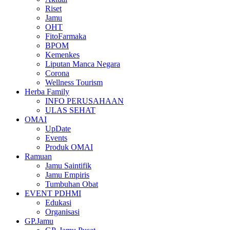
Riset
Jamu
OHT
FitoFarmaka
BPOM
Kemenkes
Liputan Manca Negara
Corona
Wellness Tourism
Herba Family
INFO PERUSAHAAN
ULAS SEHAT
OMAI
UpDate
Events
Produk OMAI
Ramuan
Jamu Saintifik
Jamu Empiris
Tumbuhan Obat
EVENT PDHMI
Edukasi
Organisasi
GP.Jamu