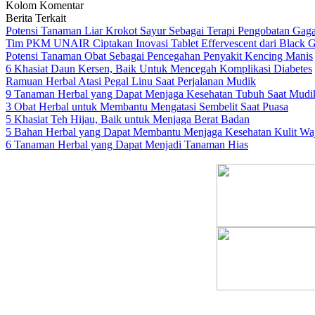
Kolom Komentar
Berita Terkait
Potensi Tanaman Liar Krokot Sayur Sebagai Terapi Pengobatan Gaga
Tim PKM UNAIR Ciptakan Inovasi Tablet Effervescent dari Black Ga
Potensi Tanaman Obat Sebagai Pencegahan Penyakit Kencing Manis
6 Khasiat Daun Kersen, Baik Untuk Mencegah Komplikasi Diabetes
Ramuan Herbal Atasi Pegal Linu Saat Perjalanan Mudik
9 Tanaman Herbal yang Dapat Menjaga Kesehatan Tubuh Saat Mudi
3 Obat Herbal untuk Membantu Mengatasi Sembelit Saat Puasa
5 Khasiat Teh Hijau, Baik untuk Menjaga Berat Badan
5 Bahan Herbal yang Dapat Membantu Menjaga Kesehatan Kulit Wa
6 Tanaman Herbal yang Dapat Menjadi Tanaman Hias