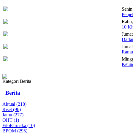
Senin
Penje
Rabu,
10 Kh
Jumat
Dafta
Jumat,
Ramua
Mingg
Keung
Kategori Berita
Berita
Aktual (218)
Riset (96)
Jamu (277)
OHT (1)
FitoFarmaka (10)
BPOM (295)