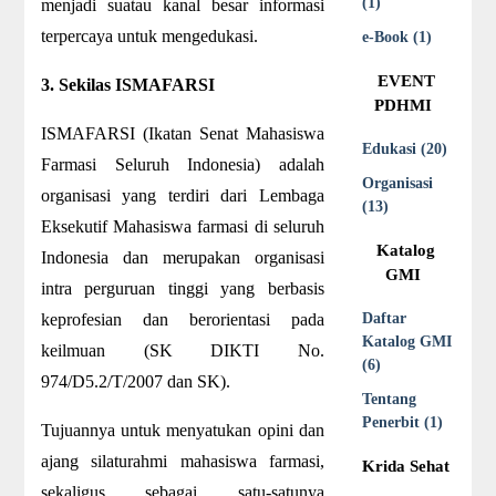
(1)
menjadi suatau kanal besar informasi
terpercaya untuk mengedukasi.
e-Book (1)
EVENT
3. Sekilas ISMAFARSI
PDHMI
ISMAFARSI (Ikatan Senat Mahasiswa
Edukasi (20)
Farmasi Seluruh Indonesia) adalah
Organisasi
organisasi yang terdiri dari Lembaga
(13)
Eksekutif Mahasiswa farmasi di seluruh
Katalog
Indonesia dan merupakan organisasi
GMI
intra perguruan tinggi yang berbasis
keprofesian dan berorientasi pada
Daftar
Katalog GMI
keilmuan (SK DIKTI No.
(6)
974/D5.2/T/2007 dan SK).
Tentang
Penerbit (1)
Tujuannya untuk menyatukan opini dan
ajang silaturahmi mahasiswa farmasi,
Krida Sehat
sekaligus sebagai satu-satunya