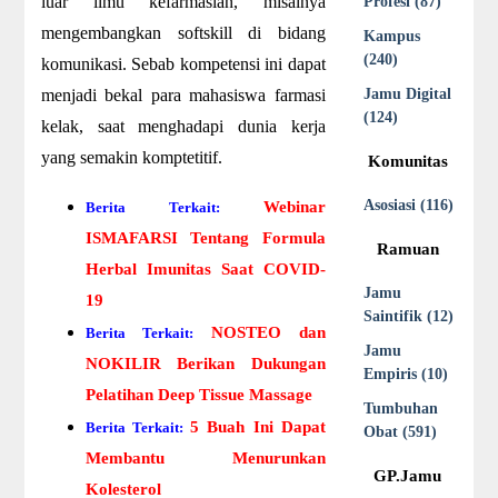
luar ilmu kefarmasian, misalnya
Profesi (87)
mengembangkan softskill di bidang
Kampus
(240)
komunikasi. Sebab kompetensi ini dapat
menjadi bekal para mahasiswa farmasi
Jamu Digital
(124)
kelak, saat menghadapi dunia kerja
yang semakin komptetitif.
Komunitas
Asosiasi (116)
Webinar
Berita Terkait:
ISMAFARSI Tentang Formula
Ramuan
Herbal Imunitas Saat COVID-
Jamu
19
Saintifik (12)
NOSTEO dan
Berita Terkait:
Jamu
NOKILIR Berikan Dukungan
Empiris (10)
Pelatihan Deep Tissue Massage
Tumbuhan
5 Buah Ini Dapat
Berita Terkait:
Obat (591)
Membantu Menurunkan
GP.Jamu
Kolesterol