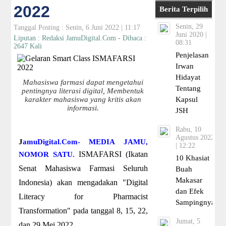
2022
Berita Terpilih
Senin, 29
Tanggal Posting : Senin, 6 Juni 2022 | 11:17
Juni 2020 |
Liputan : Redaksi JamuDigital.Com - Dibaca :
08:31
2647 Kali
Penjelasan
Irwan
Hidayat
Mahasiswa farmasi dapat mengetahui
Tentang
pentingnya literasi digital, Membentuk
karakter mahasiswa yang kritis akan
Kapsul
informasi.
JSH
Rabu, 10
Agustus 2022
J
amuDigital.Com- MEDIA JAMU,
| 12:22
ISMAFARSI (Ikatan
NOMOR SATU.
10 Khasiat
Senat Mahasiswa Farmasi Seluruh
Buah
Makasar
Indonesia) akan mengadakan "Digital
dan Efek
Literacy for Pharmacist
Sampingnya
Transformation" pada tanggal 8, 15, 22,
Jumat, 5
dan 29 Mei 2022.