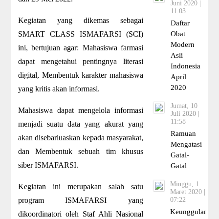
Juni 2020 |
11:03
Kegiatan yang dikemas sebagai
Daftar
SMART CLASS ISMAFARSI (SCI)
Obat
Modern
ini, bertujuan agar: Mahasiswa farmasi
Asli
dapat mengetahui pentingnya literasi
Indonesia
digital, Membentuk karakter mahasiswa
April
2020
yang kritis akan informasi.
Jumat, 10
Mahasiswa dapat mengelola informasi
Juli 2020 |
11:58
menjadi suatu data yang akurat yang
Ramuan
akan disebarluaskan kepada masyarakat,
Mengatasi
dan Membentuk sebuah tim khusus
Gatal-
siber ISMAFARSI.
Gatal
Minggu, 1
Kegiatan ini merupakan salah satu
Maret 2020 |
program ISMAFARSI yang
07:22
Keunggulan
dikoordinatori oleh Staf Ahli Nasional