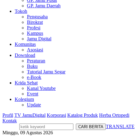
GP. Jamu Pusat
GP. Jamu Daerah
Tokoh
Pengusaha
Birokrat
Profesi
Kampus
Jamu Digital
Komunitas
Asosiasi
Download
Peraturan
Buku
Tutorial Jamu Segar
e-Book
Krida Sehat
Kanal Youtube
Event
Kolegium
Update
Profil
TV JamuDigital
Korporasi
Katalog Produk
Herba Ortopedi
Kontak
TRANSLATE
Minggu, 09 Agustus 2026