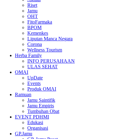
Riset
Jamu
OHT
FitoFarmaka
BPOM
Kemenkes
Liputan Manca Negara
Corona
Wellness Tourism
Herba Family
INFO PERUSAHAAN
ULAS SEHAT
OMAI
UpDate
Events
Produk OMAI
Ramuan
Jamu Saintifik
Jamu Empiris
Tumbuhan Obat
EVENT PDHMI
Edukasi
Organisasi
GP.Jamu