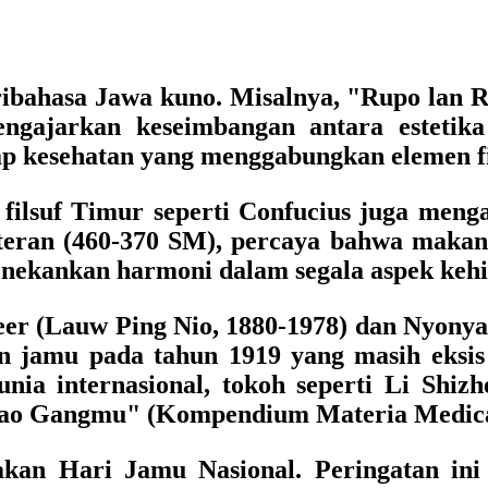
ibahasa Jawa kuno. Misalnya, "Rupo lan Ra
ngajarkan keseimbangan antara estetika
 kesehatan yang menggabungkan elemen fis
n filsuf Timur seperti Confucius juga men
kteran (460-370 SM), percaya bahwa makan
enekankan harmoni dalam segala aspek kehi
er (Lauw Ping Nio, 1880-1978) dan Nyonya K
 jamu pada tahun 1919 yang masih eksis
nia internasional, tokoh seperti Li Shizh
ao Gangmu" (Kompendium Materia Medica)
yakan Hari Jamu Nasional. Peringatan in