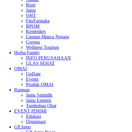
Riset
Jamu
OHT
FitoFarmaka
BPOM
Kemenkes
Liputan Manca Negara
Corona
Wellness Tourism
Herba Family
INFO PERUSAHAAN
ULAS SEHAT
OMAI
UpDate
Events
Produk OMAI
Ramuan
Jamu Saintifik
Jamu Empiris
Tumbuhan Obat
EVENT PDHMI
Edukasi
Organisasi
GP.Jamu