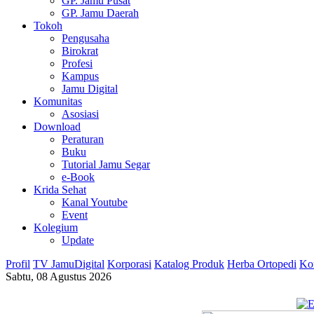
GP. Jamu Pusat
GP. Jamu Daerah
Tokoh
Pengusaha
Birokrat
Profesi
Kampus
Jamu Digital
Komunitas
Asosiasi
Download
Peraturan
Buku
Tutorial Jamu Segar
e-Book
Krida Sehat
Kanal Youtube
Event
Kolegium
Update
Profil
TV JamuDigital
Korporasi
Katalog Produk
Herba Ortopedi
Ko
Sabtu, 08 Agustus 2026