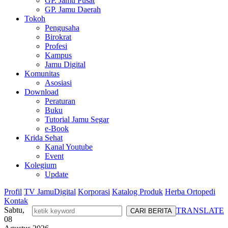
GP. Jamu Pusat
GP. Jamu Daerah
Tokoh
Pengusaha
Birokrat
Profesi
Kampus
Jamu Digital
Komunitas
Asosiasi
Download
Peraturan
Buku
Tutorial Jamu Segar
e-Book
Krida Sehat
Kanal Youtube
Event
Kolegium
Update
Profil
TV JamuDigital
Korporasi
Katalog Produk
Herba Ortopedi
Kontak
Sabtu,
TRANSLATE
08