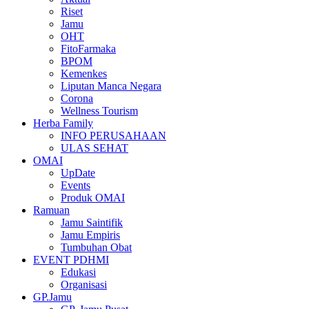
Riset
Jamu
OHT
FitoFarmaka
BPOM
Kemenkes
Liputan Manca Negara
Corona
Wellness Tourism
Herba Family
INFO PERUSAHAAN
ULAS SEHAT
OMAI
UpDate
Events
Produk OMAI
Ramuan
Jamu Saintifik
Jamu Empiris
Tumbuhan Obat
EVENT PDHMI
Edukasi
Organisasi
GP.Jamu