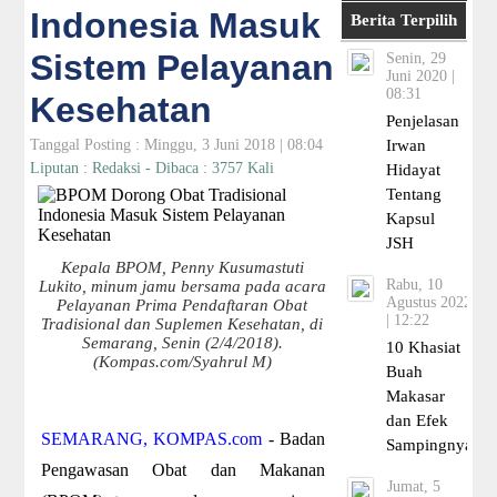
Indonesia Masuk
Berita Terpilih
Sistem Pelayanan
Senin, 29
Juni 2020 |
08:31
Kesehatan
Penjelasan
Tanggal Posting : Minggu, 3 Juni 2018 | 08:04
Irwan
Liputan : Redaksi - Dibaca : 3757 Kali
Hidayat
Tentang
Kapsul
JSH
Kepala BPOM, Penny Kusumastuti
Rabu, 10
Lukito, minum jamu bersama pada acara
Agustus 2022
Pelayanan Prima Pendaftaran Obat
| 12:22
Tradisional dan Suplemen Kesehatan, di
Semarang, Senin (2/4/2018).
10 Khasiat
(Kompas.com/Syahrul M)
Buah
Makasar
dan Efek
SEMARANG, KOMPAS.com
- Badan
Sampingnya
Pengawasan Obat dan Makanan
Jumat, 5