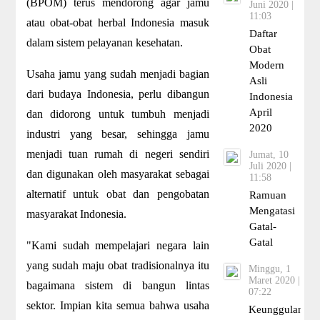
(BPOM) terus mendorong agar jamu
Juni 2020 |
11:03
atau obat-obat herbal Indonesia masuk
Daftar
dalam sistem pelayanan kesehatan.
Obat
Modern
Usaha jamu yang sudah menjadi bagian
Asli
dari budaya Indonesia, perlu dibangun
Indonesia
April
dan didorong untuk tumbuh menjadi
2020
industri yang besar, sehingga jamu
menjadi tuan rumah di negeri sendiri
Jumat, 10
Juli 2020 |
dan digunakan oleh masyarakat sebagai
11:58
alternatif untuk obat dan pengobatan
Ramuan
Mengatasi
masyarakat Indonesia.
Gatal-
Gatal
"Kami sudah mempelajari negara lain
yang sudah maju obat tradisionalnya itu
Minggu, 1
Maret 2020 |
bagaimana sistem di bangun lintas
07:22
sektor. Impian kita semua bahwa usaha
Keunggulan