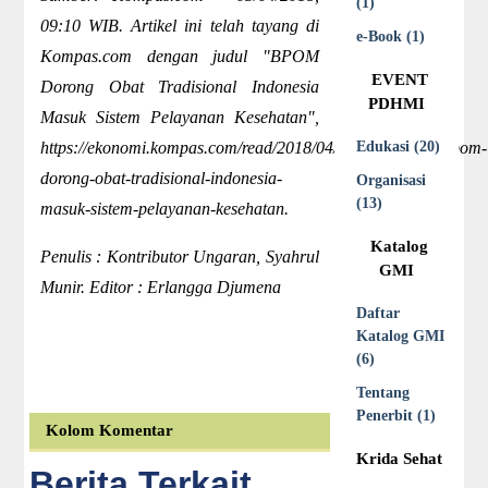
(1)
09:10 WIB. Artikel ini telah tayang di
e-Book (1)
Kompas.com dengan judul "BPOM
EVENT
Dorong Obat Tradisional Indonesia
PDHMI
Masuk Sistem Pelayanan Kesehatan",
https://ekonomi.kompas.com/read/2018/04/03/091000426/bpom-
Edukasi (20)
dorong-obat-tradisional-indonesia-
Organisasi
(13)
masuk-sistem-pelayanan-kesehatan.
Katalog
Penulis : Kontributor Ungaran, Syahrul
GMI
Munir. Editor : Erlangga Djumena
Daftar
Katalog GMI
(6)
Tentang
Penerbit (1)
Kolom Komentar
Krida Sehat
Berita Terkait