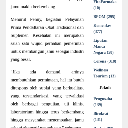
FitoFarmaka
jamu makin berkembang.
(10)
BPOM (295)
Menurut Penny, kegiatan Pelayanan
Kemenkes
Prima Pendaftaran Obat Tradisional dan
(377)
Suplemen Kesehatan ini merupakan
Liputan
salah satu wujud perhatian pemerintah
Manca
untuk membangun jamu sebagai industri
Negara (58)
yang besar.
Corona (318)
Wellness
"Jika ada demand, artinya
Tourism (13)
membutuhkan permintaan, hal itu butuh
Tokoh
direspons oleh suplai yang berkualitas,
yang terstandarisasi, yang tervalidasi
Pengusaha
oleh berbagai pengujian, uji klinis,
(139)
laboratorium hingga terus berkembang
Birokrat
hingga masyarakat menempatkan jamu
(131)
sebagi alternatif pengobatan," sebutnya.