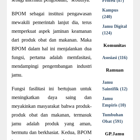
Profesi (87)
Kampus
BPOM sebagai institusi pengawasan
(240)
mewakili pemerintah lanjut dia, terus
Jamu Digital
memperkuat aspek jaminan keamanan
(124)
dari produk obat dan makanan. Maka
Komunitas
BPOM dalam hal ini menjalankan dua
fungsi, pertama adalah memfasitasi,
Asosiasi (116)
mendampingi pengembangan industri
Ramuan
jamu.
Jamu
Fungsi fasilitasi ini bertujuan untuk
Saintifik (12)
meningkatkan daya saing dan
Jamu
Empiris (10)
meyakinkan masyarakat bahwa produk-
produk obat dan makanan, termasuk
Tumbuhan
Obat (591)
jamu adalah produk yang aman,
bermutu dan berkhasiat. Kedua, BPOM
GP.Jamu