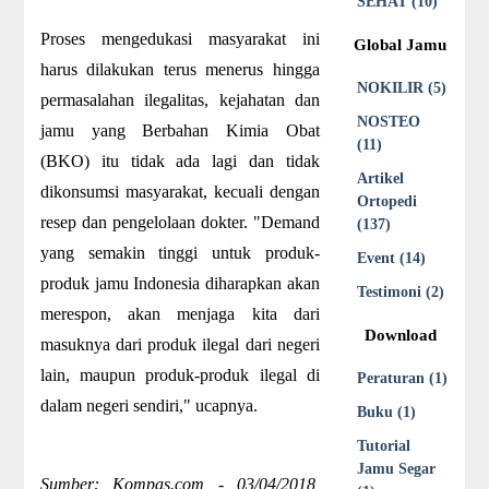
SEHAT (10)
Proses mengedukasi masyarakat ini
Global Jamu
harus dilakukan terus menerus hingga
NOKILIR (5)
permasalahan ilegalitas, kejahatan dan
NOSTEO
jamu yang Berbahan Kimia Obat
(11)
(BKO) itu tidak ada lagi dan tidak
Artikel
dikonsumsi masyarakat, kecuali dengan
Ortopedi
resep dan pengelolaan dokter. "Demand
(137)
yang semakin tinggi untuk produk-
Event (14)
produk jamu Indonesia diharapkan akan
Testimoni (2)
merespon, akan menjaga kita dari
Download
masuknya dari produk ilegal dari negeri
lain, maupun produk-produk ilegal di
Peraturan (1)
dalam negeri sendiri," ucapnya.
Buku (1)
Tutorial
Jamu Segar
Sumber: Kompas.com - 03/04/2018,