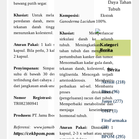
Daya Tahan
bawang putih segar.
Tubuh
Khasiat:
Untuk melancarkan
Komposisi:
Ekstrak
peredaran darah, menurunkan
Ganoderma Lucidum
100%.
tekanan darah tinggi dan
menurunkan kolesterol.
Khasiat:
Memperlancar
sirkulasi darah ke seluruh
Aturan Pakai:
1 kali sehari 2
Kategori
tubuh. Meningkatkan daya
Berita
kapsul. Bila perlu, 3 kali sehari
tahan tubuh dan menghambat
2 kapsul.
pertumbuhan kanker dan tumor.
Menormalkan kadar gula darah,
Penyimpanan:
Simpan pada
tekanan darah, kolesterol, dan
Berita
suhu di bawah 30 derajat C,
trigliserida. Mencegah terjadi
terlindung dari cahaya. Jauhkan
arteriosklerosis. Membantu
Aktual (218)
dari jangkauan anak-anak.
perbaikan sel-sel. Membantu
Riset (96)
proses detoksifikasi
Nomor Registrasi:
POM
(pengeluaran) racun dari tubuh.
Jamu (277)
TR082380941
Memperbaiki metabolisme dan
menjaga keseimbangan
OHT (1)
Produsen:
PT. Jamu Iboe Jaya
hormonal tubuh.
FitoFarmaka
Referensi: www.jamuiboe.com,
(10)
Aturan Pakai:
Diminum 1
https://cekbpom.pom.go.id/
kapsul, 2-3 x sehari atau sesuai
BPOM (295)