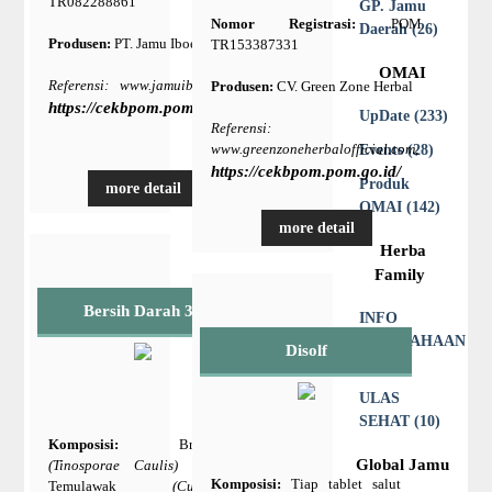
TR082288861
GP. Jamu
Nomor Registrasi:
POM
Daerah (26)
Produsen:
PT. Jamu Iboe Jaya
TR153387331
OMAI
Referensi: www.jamuiboe.com,
Produsen:
CV. Green Zone Herbal
https://cekbpom.pom.go.id/
UpDate (233)
Referensi:
www.greenzoneherbalofficial.com,
Events (28)
https://cekbpom.pom.go.id/
Produk
more detail
OMAI (142)
more detail
Herba
Family
Bersih Darah 31
INFO
PERUSAHAAN
Disolf
(21)
ULAS
SEHAT (10)
Komposisi:
Brotowali
Global Jamu
(Tinosporae Caulis)
80 %,
Komposisi:
Tiap tablet salut
Temulawak
(Curcumae