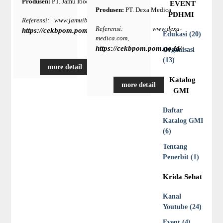
Produsen:
PT. Jamu Iboe Jaya
EVENT
Produsen:
PT. Dexa Medica
PDHMI
Referensi: www.jamuiboe.com,
Referensi: www.dexa-
https://cekbpom.pom.go.id/
Edukasi (20)
medica.com,
https://cekbpom.pom.go.id/
Organisasi
(13)
more detail
Katalog
more detail
GMI
Daftar
Katalog GMI
(6)
Tentang
Penerbit (1)
Krida Sehat
Kanal
Youtube (24)
Event (4)