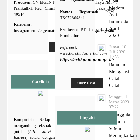
Obat
Produsen:
CV EIGEN NATURINDO. Jl. Gn. Rahayu No.F4,
Modern
Pasirkaliki, Kec. Cimahi Utara, Kota Cimahi, Jawa Barat
Nomor Registrasi:
POM
40514
Asli
TR072369841
Indonesia
Referensi:
April
Produsen:
PT. Industri Jamu
Instagram.com/eigennaturindo,
https://cekbpom.pom.go.id/
2020
Borobudur
more detail
Jumat, 10
Referensi:
Juli 2020 |
www.borobudurherbal.com,
11:58
https://cekbpom.pom.go.id/
Ramuan
Mengatasi
Gatal-
Garlicia
more detail
Gatal
Minggu, 1
Maret 2020 |
07:22
Keunggulan
Lingzhi
Komposisi:
Setiap kapsul
Formula
mengandung ekstrak bawang
SoMan
putih
(Allii sativi Bulbus
Meningkatkan
Extract)
setara dengan 1,5 g