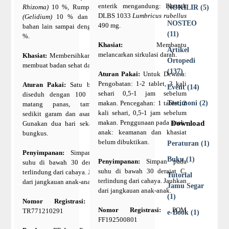
enterik mengandung: Ekstrak
Rhizoma)
10 %, Rumput Laut
NOKILIR (5)
DLBS 1033
Lumbricus rubellus
(Gelidium)
10 % dan bahan-
NOSTEO
490 mg.
bahan lain sampai dengan 100
(11)
%.
Khasiat:
Membantu
Artikel
melancarkan sirkulasi darah.
Khasiat:
Membersihkan darah,
Ortopedi
membuat badan sehat dan segar.
(137)
Aturan Pakai:
Untuk Dewasa:
Pengobatan: 1-2 tablet, 3 kali
Aturan Pakai:
Satu bungkus
Event (14)
sehari 0,5-1 jam sebelum
diseduh dengan 100 ml air
makan. Pencegahan: 1 tablet, 2
Testimoni (2)
matang panas, tambahkan
kali sehari, 0,5-1 jam sebelum
sedikit garam dan asam jawa.
makan. Penggunaan pada anak-
Download
Gunakan dua hari sekali satu
anak: keamanan dan khasiat
bungkus.
belum dibuktikan.
Peraturan (1)
Penyimpanan:
Simpan pada
Buku (1)
Penyimpanan:
Simpan pada
suhu di bawah 30 derajat C,
suhu di bawah 30 derajat C,
terlindung dari cahaya. Jauhkan
Tutorial
terlindung dari cahaya. Jauhkan
dari jangkauan anak-anak.
Jamu Segar
dari jangkauan anak-anak.
(1)
Nomor Registrasi:
POM
Nomor Registrasi:
POM
TR771210291
e-Book (1)
FF192500801