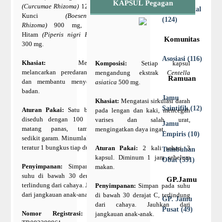
KAPSUL Pegagan
(Curcumae Rhizoma)
1200 mg,
Jamu Digital
Kunci
(Boesenbergiae
(124)
Rhizoma)
900 mg, Merica
Hitam
(Piperis nigri Fructus)
Komunitas
300 mg.
Asosiasi (116)
Khasiat:
Membantu
Komposisi:
Setiap kapsul
melancarkan peredaran darah
mengandung ekstrak
Centella
Ramuan
dan membantu menyegarkan
asiatica
500 mg.
badan.
Jamu
Khasiat:
Mengatasi sirkulasi darah
Saintifik (12)
Aturan Pakai:
Satu bungkus
pada lengan dan kaki, mencegah
diseduh dengan 100 ml air
varises dan salah urat,
Jamu
matang panas, tambahkan
mengingatkan daya ingat.
Empiris (10)
sedikit garam. Minumlah secara
teratur 1 bungkus tiap dua hari.
Aturan Pakai:
2 kali sehari 3
Tumbuhan
kapsul. Diminum 1 jam sebelum
Obat (591)
Penyimpanan:
Simpan pada
makan.
suhu di bawah 30 derajat C,
GP.Jamu
terlindung dari cahaya. Jauhkan
Penyimpanan:
Simpan pada suhu
dari jangkauan anak-anak.
di bawah 30 derajat C, terlindung
GP. Jamu
dari cahaya. Jauhkan dari
Pusat (49)
Nomor Registrasi:
POM
jangkauan anak-anak.