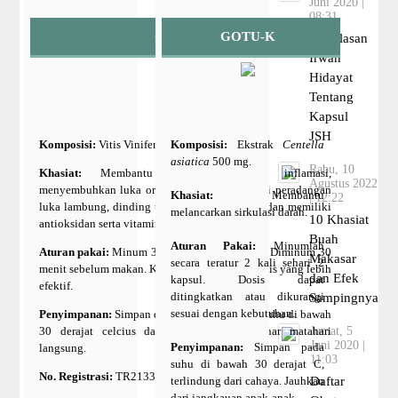
Juni 2020 |
08:31
GSETATE
GOTU-K
Penjelasan
Irwan
Hidayat
Tentang
Kapsul
JSH
Komposisi:
Vitis Vinifera Sement Oil
Komposisi:
Ekstrak
Centella
asiatica
500 mg.
Rabu, 10
Khasiat:
Membantu menekan respon inflamasi,
Agustus 2022
menyembuhkan luka organ dalam, mengurangi peradangan
Khasiat:
Membantu
| 12:22
luka lambung, dinding tenggorokan dan usus dan memiliki
melancarkan sirkulasi darah.
10 Khasiat
antioksidan serta vitamin C yang tinggi.
Buah
Aturan Pakai:
Minumlah
Aturan pakai:
Minum 3 kali sehari 1-3 kapsul. Diminum 30
Makasar
secara teratur 2 kali sehari 2
menit sebelum makan. Konsultasikan untuk dosis yang lebih
dan Efek
kapsul. Dosis dapat
efektif.
ditingkatkan atau dikurangi
Sampingnya
sesuai dengan kebutuhan.
Penyimpanan:
Simpan di tempat kering pada suhu di bawah
30 derajat celcius dan terlindung dari sinar matahari
Jumat, 5
Juni 2020 |
Penyimpanan:
Simpan pada
langsung.
11:03
suhu di bawah 30 derajat C,
No. Registrasi:
TR213324541
terlindung dari cahaya. Jauhkan
Daftar
dari jangkauan anak-anak.