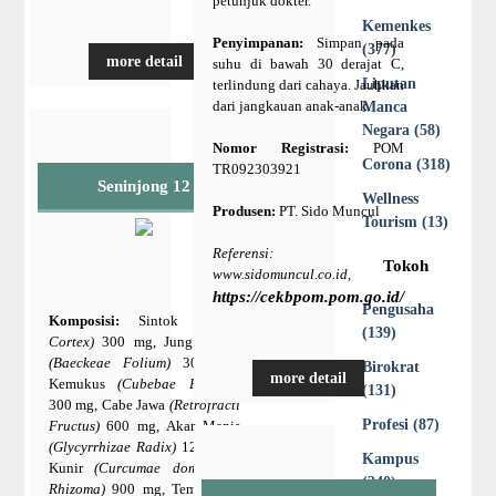
petunjuk dokter.
Kemenkes
Penyimpanan:
Simpan pada
(377)
more detail
suhu di bawah 30 derajat C,
Liputan
terlindung dari cahaya. Jauhkan
dari jangkauan anak-anak.
Manca
Negara (58)
Nomor Registrasi:
POM
Corona (318)
TR092303921
Seninjong 12
Wellness
Produsen:
PT. Sido Muncul
Tourism (13)
Referensi:
Tokoh
www.sidomuncul.co.id,
https://cekbpom.pom.go.id/
Pengusaha
Komposisi:
Sintok
(Sintok
(139)
Cortex)
300 mg, Jung Rahab
(Baeckeae Folium)
300 mg,
Birokrat
more detail
Kemukus
(Cubebae Fructus)
(131)
300 mg, Cabe Jawa
(Retrofracti
Profesi (87)
Fructus)
600 mg, Akar Manis
(Glycyrrhizae Radix)
1200 mg,
Kampus
Kunir
(Curcumae domesticae
(240)
Rhizoma)
900 mg, Temulawak