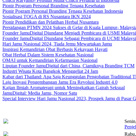
Coach Karyanto- Pensiun Mulia Coach Pertama di Indonesia
Pionir Program Personal Branding Tenaga Kesehatan
Pionir Pogram Personal Branding Tenaga Kesehatan Indonesia
Sosialisasi TOGA di RS Nusantara IKN 2024
Pionir Pendidikan dan Pelatihan Herbal Nusantara
Persidangan PTMN 2024 Sukses di Gelar di Kuala Lumpur- Malaysi
Founder JamuDigital Diundang Menjadi Pembicara di USMI Malaysi
Founder JamuDigital Diundang Sebagai Pembicara di UCMI Malaysi
Hari Jamu Nasional 2024, Tiada Jemu Mewartakan Jamu
Inspirasi Kemandirian Obat Berbasis Kekayaan Hayati
Obat Herbal Dalam Sistem Kesehatan Nasional
OMAI untuk Kemandirian Kefarmasian Nasional
Liputan Founder JamuDigital dari China, Ciamiknya Branding TCM
Industri Wisata Kota Bangkok Menggeliat 24 Jam
Kabar dari Thailand: Apa Saja Keunggulan Pengobatan Traditional T
Laju Inovasi Pengembangan Jamu Era Revolusi Industri 4.0
Kajian Ilmiah Aromaterapi untuk Meningkatkan Gairah Seksual
JamuDigital: Media Jamu, Nomor Satu
Special Interview Hari Jamu Nasional 2023, Prospek Jamu di Pasar G
Senin
Penje
Rabu,