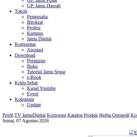
GP. Jamu Pusat
GP. Jamu Daerah
Tokoh
Pengusaha
Birokrat
Profesi
Kampus
Jamu Digital
Komunitas
Asosiasi
Download
Peraturan
Buku
Tutorial Jamu Segar
e-Book
Krida Sehat
Kanal Youtube
Event
Kolegium
Update
Profil
TV JamuDigital
Korporasi
Katalog Produk
Herba Ortopedi
Ko
Jumat, 07 Agustus 2026