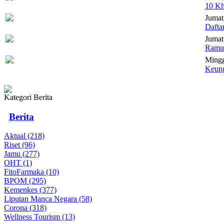
10 Kh
Jumat
Dafta
Jumat,
Ramua
Mingg
Keung
Kategori Berita
Berita
Aktual (218)
Riset (96)
Jamu (277)
OHT (1)
FitoFarmaka (10)
BPOM (295)
Kemenkes (377)
Liputan Manca Negara (58)
Corona (318)
Wellness Tourism (13)