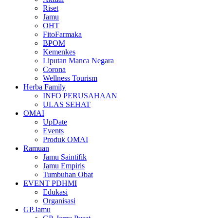
Riset
Jamu
OHT
FitoFarmaka
BPOM
Kemenkes
Liputan Manca Negara
Corona
Wellness Tourism
Herba Family
INFO PERUSAHAAN
ULAS SEHAT
OMAI
UpDate
Events
Produk OMAI
Ramuan
Jamu Saintifik
Jamu Empiris
Tumbuhan Obat
EVENT PDHMI
Edukasi
Organisasi
GP.Jamu