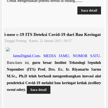
Untuk mengenalkan potensi herbal di bidang........
baca detail
i-nose c-19 ITS Deteksi Covid-19 dari Bau Keringat
Tanggal Posting : Kamis, 21 Januari 2021 | 09:57
JamuDigital.Com- MEDIA JAMU, NOMOR SATU.
Baru-baru ini,
guru besar Institut Teknologi Sepuluh
Nopember (ITS) Prof. Drs. Ec. Ir. Riyanarto Sarno
M.Sc., Ph.D telah berhasil mengembangkan inovasi alat
pendeteksi Covid-19 melalui bau keringat ketiak
(axillary
sweat odor).
baca detail