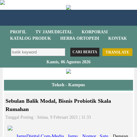
PROFIL
TV JAMUDIGITAL
KORPORASI
KATALOG PRODUK
HERBA ORTOPEDI
KONTAK
TRANSLATE
Kamis, 06 Agustus 2026
Tokoh - Kampus
Sebulan Balik Modal, Bisnis Probiotik Skala
Rumahan
Tanggal Posting : Selasa, 9 Februari 2021 | 11:33
JamuDigital.Com-Media Jamu, Nomor Satu.
Dengan