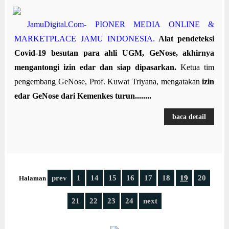
JamuDigital.Com- PIONER MEDIA ONLINE &
MARKETPLACE JAMU INDONESIA.
Alat pendeteksi
Covid-19 besutan para ahli UGM, GeNose, akhirnya
mengantongi izin edar dan siap dipasarkan.
Ketua tim
pengembang GeNose, Prof. Kuwat Triyana, mengatakan
izin
edar GeNose dari Kemenkes turun........
baca detail
prev
1
14
15
16
17
18
19
20
Halaman
21
22
23
24
next