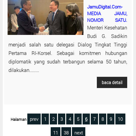
JamuDigital.Com-
MEDIA JAMU,
NOMOR SATU.
Menteri Kesehatan
Budi G. Sadikin
menjadi salah satu delegasi Dialog Tingkat Tinggi
Pertama RI-Korsel. Sebagai komitmen hubungan
diplomatik yang sudah terbangun selama 50 tahun,
dilakukan........
baca detail
prev
1
2
3
4
5
6
7
8
9
10
Halaman
11
38
next