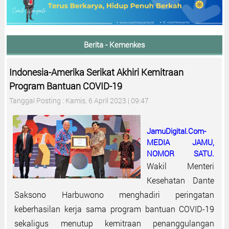
Berita - Kemenkes
Indonesia-Amerika Serikat Akhiri Kemitraan
Program Bantuan COVID-19
Tanggal Posting : Kamis, 6 April 2023 | 09:47
JamuDigital.Com-
MEDIA JAMU,
NOMOR SATU.
Wakil Menteri
Kesehatan Dante
Saksono Harbuwono menghadiri peringatan
keberhasilan kerja sama program bantuan COVID-19
sekaligus menutup kemitraan penanggulangan