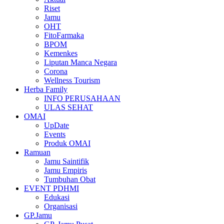
Riset
Jamu
OHT
FitoFarmaka
BPOM
Kemenkes
Liputan Manca Negara
Corona
Wellness Tourism
Herba Family
INFO PERUSAHAAN
ULAS SEHAT
OMAI
UpDate
Events
Produk OMAI
Ramuan
Jamu Saintifik
Jamu Empiris
Tumbuhan Obat
EVENT PDHMI
Edukasi
Organisasi
GP.Jamu