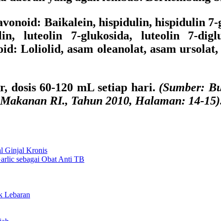
noid: Baikalein, hispidulin, hispidulin 7-
in, luteolin 7-glukosida, luteolin 7-digl
id: Loliolid, asam oleanolat, asam ursolat, 1
 dosis 60-120 mL setiap hari.
(Sumber: B
 Makanan RI., Tahun 2010, Halaman: 14-15)
l Ginjal Kronis
rlic sebagai Obat Anti TB
k Lebaran