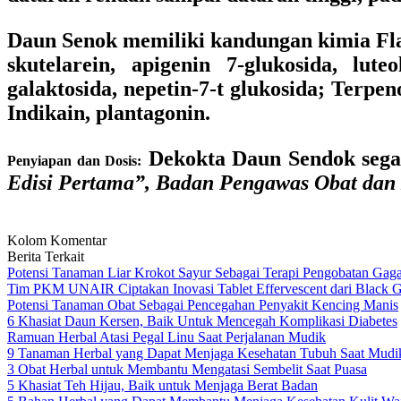
Daun Senok memiliki kandungan kimia Flavo
skutelarein, apigenin 7-glukosida, luteol
galaktosida, nepetin-7-t glukosida; Terpeno
Indikain, plantagonin.
Dekokta Daun Sendok segar,
Penyiapan dan Dosis:
Edisi Pertama”, Badan Pengawas Obat dan
Kolom Komentar
Berita Terkait
Potensi Tanaman Liar Krokot Sayur Sebagai Terapi Pengobatan Gaga
Tim PKM UNAIR Ciptakan Inovasi Tablet Effervescent dari Black Ga
Potensi Tanaman Obat Sebagai Pencegahan Penyakit Kencing Manis
6 Khasiat Daun Kersen, Baik Untuk Mencegah Komplikasi Diabetes
Ramuan Herbal Atasi Pegal Linu Saat Perjalanan Mudik
9 Tanaman Herbal yang Dapat Menjaga Kesehatan Tubuh Saat Mudi
3 Obat Herbal untuk Membantu Mengatasi Sembelit Saat Puasa
5 Khasiat Teh Hijau, Baik untuk Menjaga Berat Badan