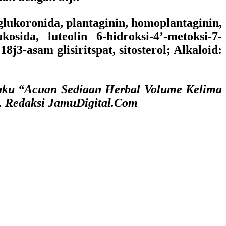
glukoronida, plantaginin, homoplantaginin,
ukosida, luteolin 6-hidroksi-4’-metoksi-7-
8j3-asam glisiritspat, sitosterol; Alkaloid:
uku “Acuan Sediaan Herbal Volume Kelima
. Redaksi JamuDigital.Com