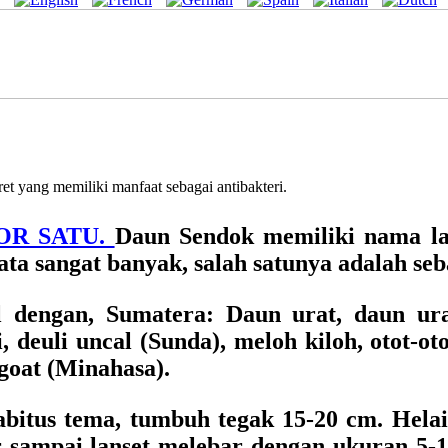
t yang memiliki manfaat sebagai antibakteri.
MOR SATU.
Daun Sendok memiliki nama l
a sangat banyak, salah satunya adalah seba
 dengan, Sumatera: Daun urat, daun urat
, deuli uncal (Sunda), meloh kiloh, otot-
goat (Minahasa).
tus tema, tumbuh tegak 15-20 cm. Helaia
r sampai lanset melebar dengan ukuran 5-10