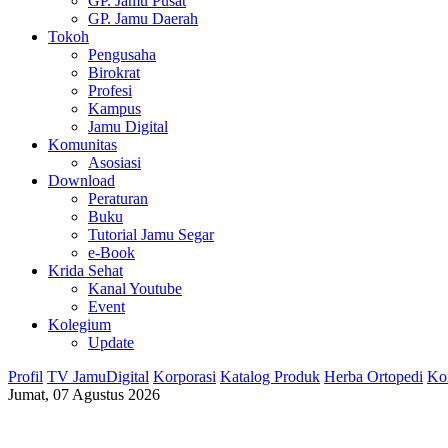
GP. Jamu Pusat
GP. Jamu Daerah
Tokoh
Pengusaha
Birokrat
Profesi
Kampus
Jamu Digital
Komunitas
Asosiasi
Download
Peraturan
Buku
Tutorial Jamu Segar
e-Book
Krida Sehat
Kanal Youtube
Event
Kolegium
Update
Profil
TV JamuDigital
Korporasi
Katalog Produk
Herba Ortopedi
Ko
Jumat, 07 Agustus 2026