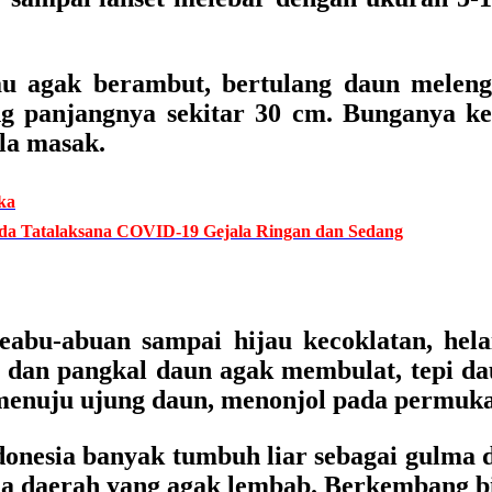
au agak berambut, bertulang daun mele
g panjangnya sekitar 30 cm. Bunganya ke
ila masak.
ka
 Tatalaksana COVID-19 Gejala Ringan dan Sedang
eabu-abuan sampai hijau kecoklatan, hela
 dan pangkal daun agak membulat, tepi da
enuju ujung daun, menonjol pada permukaa
ndonesia banyak tumbuh liar sebagai gulma 
da daerah yang agak lembab. Berkembang bi