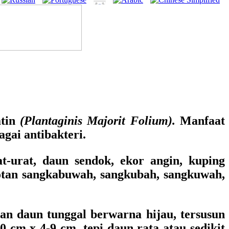
atin
(Plantaginis Majorit Folium).
Manfaat
gai antibakteri.
-urat, daun sendok, ekor angin, kuping
ototan sangkabuwah, sangkubah, sangkuwah,
n daun tunggal berwarna hijau, tersusun
 cm x 4-9 cm, tepi daun rata atau sedikit