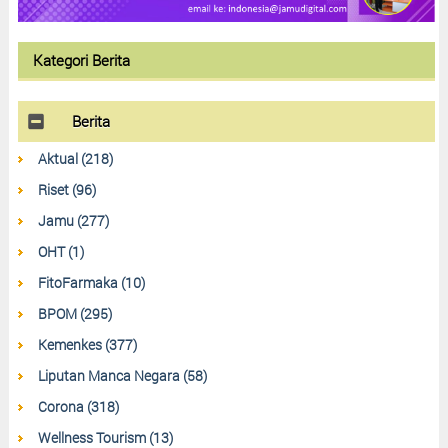
Kategori Berita
Berita
Aktual (218)
Riset (96)
Jamu (277)
OHT (1)
FitoFarmaka (10)
BPOM (295)
Kemenkes (377)
Liputan Manca Negara (58)
Corona (318)
Wellness Tourism (13)