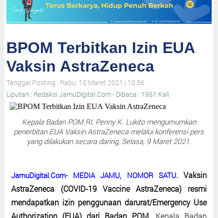
BPOM Terbitkan Izin EUA
Vaksin AstraZeneca
Tanggal Posting : Rabu, 10 Maret 2021 | 10:36
Liputan : Redaksi JamuDigital.Com - Dibaca : 1951 Kali
Kepala Badan POM RI, Penny K. Lukito mengumumkan
penerbitan EUA Vaksin AstraZeneca melalui konferensi pers
yang dilakukan secara daring, Selasa, 9 Maret 2021.
Vaksin
JamuDigital.Com- MEDIA JAMU, NOMOR SATU.
AstraZeneca (COVID-19 Vaccine AstraZeneca) resmi
mendapatkan izin penggunaan darurat/Emergency Use
Authorization (EUA) dari Badan POM.
Kepala Badan