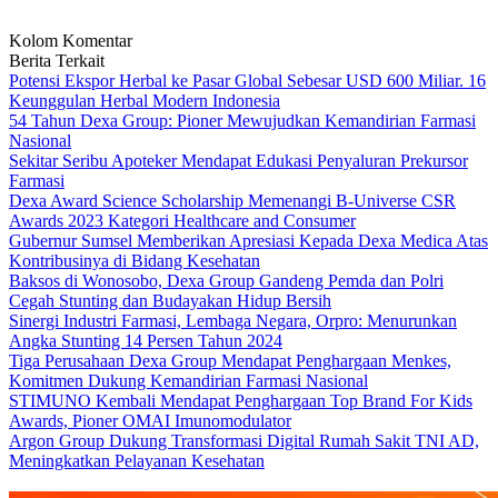
Kolom Komentar
Berita Terkait
Potensi Ekspor Herbal ke Pasar Global Sebesar USD 600 Miliar. 16
Keunggulan Herbal Modern Indonesia
54 Tahun Dexa Group: Pioner Mewujudkan Kemandirian Farmasi
Nasional
Sekitar Seribu Apoteker Mendapat Edukasi Penyaluran Prekursor
Farmasi
Dexa Award Science Scholarship Memenangi B-Universe CSR
Awards 2023 Kategori Healthcare and Consumer
Gubernur Sumsel Memberikan Apresiasi Kepada Dexa Medica Atas
Kontribusinya di Bidang Kesehatan
Baksos di Wonosobo, Dexa Group Gandeng Pemda dan Polri
Cegah Stunting dan Budayakan Hidup Bersih
Sinergi Industri Farmasi, Lembaga Negara, Orpro: Menurunkan
Angka Stunting 14 Persen Tahun 2024
Tiga Perusahaan Dexa Group Mendapat Penghargaan Menkes,
Komitmen Dukung Kemandirian Farmasi Nasional
STIMUNO Kembali Mendapat Penghargaan Top Brand For Kids
Awards, Pioner OMAI Imunomodulator
Argon Group Dukung Transformasi Digital Rumah Sakit TNI AD,
Meningkatkan Pelayanan Kesehatan