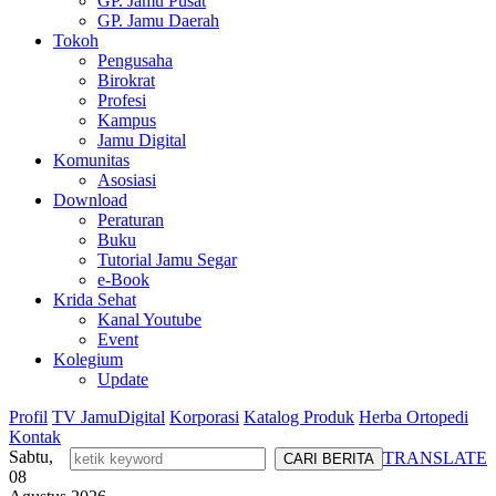
GP. Jamu Pusat
GP. Jamu Daerah
Tokoh
Pengusaha
Birokrat
Profesi
Kampus
Jamu Digital
Komunitas
Asosiasi
Download
Peraturan
Buku
Tutorial Jamu Segar
e-Book
Krida Sehat
Kanal Youtube
Event
Kolegium
Update
Profil
TV JamuDigital
Korporasi
Katalog Produk
Herba Ortopedi
Kontak
Sabtu,
TRANSLATE
08