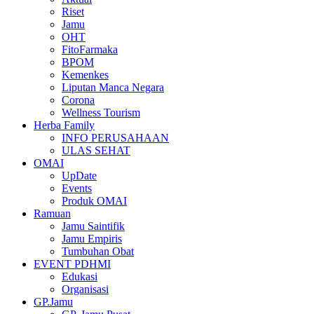
Riset
Jamu
OHT
FitoFarmaka
BPOM
Kemenkes
Liputan Manca Negara
Corona
Wellness Tourism
Herba Family
INFO PERUSAHAAN
ULAS SEHAT
OMAI
UpDate
Events
Produk OMAI
Ramuan
Jamu Saintifik
Jamu Empiris
Tumbuhan Obat
EVENT PDHMI
Edukasi
Organisasi
GP.Jamu