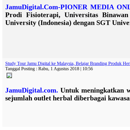
JamuDigital.Com-PIONER MEDIA 
Prodi Fisioterapi, Universitas Bina
University (Indonesia) dengan SGT Universi
Study Tour Jamu Digital ke Malaysia, Belajar Branding Produk Her
Tanggal Posting : Rabu, 1 Agustus 2018 | 10:56
JamuDigital.com.
Untuk meningkatkan w
sejumlah outlet herbal diberbagai kawasa