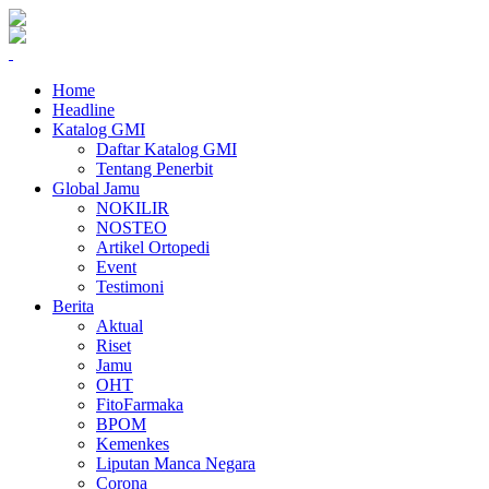
Home
Headline
Katalog GMI
Daftar Katalog GMI
Tentang Penerbit
Global Jamu
NOKILIR
NOSTEO
Artikel Ortopedi
Event
Testimoni
Berita
Aktual
Riset
Jamu
OHT
FitoFarmaka
BPOM
Kemenkes
Liputan Manca Negara
Corona