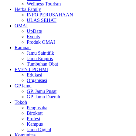
Wellness Tourism
Herba Family
INFO PERUSAHAAN
ULAS SEHAT
OMAI
UpDate
Events
Produk OMAI
Ramuan
Jamu Saintifik
Jamu Empiris
Tumbuhan Obat
EVENT PDHMI
Edukasi
Organisasi
GP.Jamu
GP. Jamu Pusat
GP. Jamu Daerah
Tokoh
Pengusaha
Birokrat
Profesi
Kampus
Jamu Digital
Komunitas