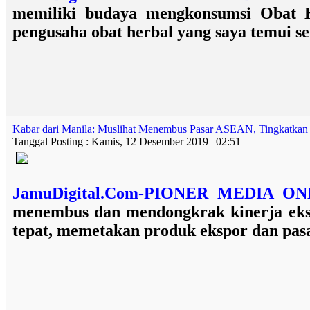
memiliki budaya mengkonsumsi Obat He
pengusaha obat herbal yang saya temui sela
Kabar dari Manila: Muslihat Menembus Pasar ASEAN, Tingkatkan
Tanggal Posting : Kamis, 12 Desember 2019 | 02:51
JamuDigital.Com-PIONER MEDIA 
menembus dan mendongkrak kinerja eksp
tepat, memetakan produk ekspor dan pasar 