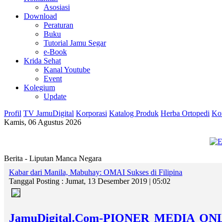
Asosiasi
Download
Peraturan
Buku
Tutorial Jamu Segar
e-Book
Krida Sehat
Kanal Youtube
Event
Kolegium
Update
Profil
TV JamuDigital
Korporasi
Katalog Produk
Herba Ortopedi
Ko
Kamis, 06 Agustus 2026
Berita - Liputan Manca Negara
Kabar dari Manila, Mabuhay: OMAI Sukses di Filipina
Tanggal Posting : Jumat, 13 Desember 2019 | 05:02
JamuDigital.Com-PIONER MEDIA 