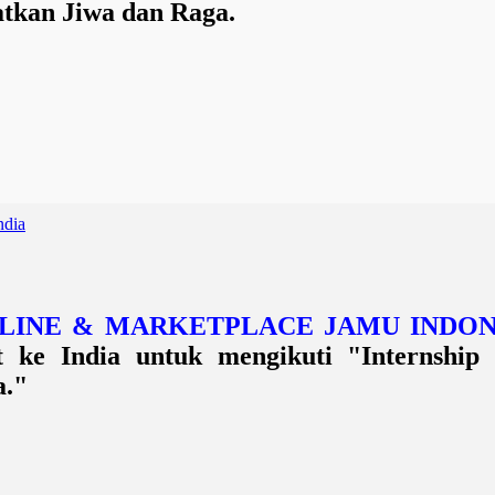
tkan Jiwa dan Raga.
ndia
ONLINE & MARKETPLACE JAMU INDON
at ke India untuk mengikuti
"Internshi
a."