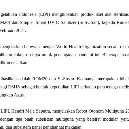
ahuan Indonesia (LIPI) menghibahkan produk riset alat sterilisas
20) dan Simple- Smart UV-C Sanitizer (Si-SUSan), kepada Ruma
Februari 2021.
menjelaskan bahwa semenjak World Health Organization secara resm
kan fokus risetnya untuk penanganan pandemi ini. Beberapa hasi
 dikomersialkan.
dihasilkan adalah ROM20 dan Si-Susan. Keduanya merupakan hiba
agi RSHS sebagai bentuk kepedulian LIPI terhadap para tenaga medi
 ungkap Agus.
ik LIPI, Hendri Maja Saputra, menjelaskan Robot Otonom Multiguna 2
dengan tiga buah subsistem multiguna yang bersifat modular, yait
an, dan subsistem panel penghangat makanan.