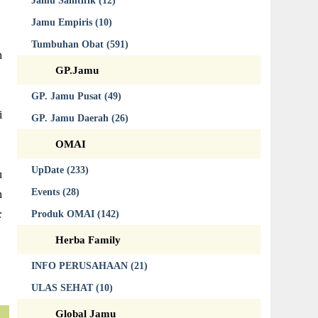
Jamu Saintifik (12)
Jamu Empiris (10)
Tumbuhan Obat (591)
h
GP.Jamu
GP. Jamu Pusat (49)
i
GP. Jamu Daerah (26)
OMAI
UpDate (233)
u
Events (28)
h
:
Produk OMAI (142)
Herba Family
INFO PERUSAHAAN (21)
ULAS SEHAT (10)
Global Jamu