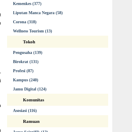
Kemenkes (377)
Liputan Manca Negara (58)
t
Corona (318)
a
Wellness Tourism (13)
Tokoh
Pengusaha (139)
Birokrat (131)
Profesi (87)
-
Kampus (240)
i
Jamu Digital (124)
Komunitas
a
Asosiasi (116)
Ramuan
n