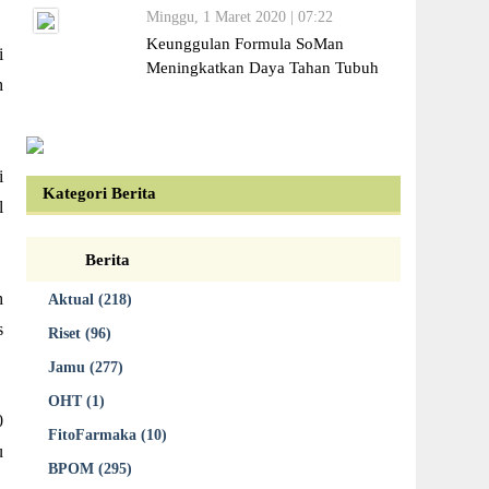
Minggu, 1 Maret 2020 | 07:22
Keunggulan Formula SoMan
i
Meningkatkan Daya Tahan Tubuh
h
i
Kategori Berita
l
Berita
h
Aktual (218)
s
Riset (96)
Jamu (277)
OHT (1)
0
FitoFarmaka (10)
u
BPOM (295)