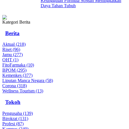
Keunggulan Formula SoMan Meningkatkan
Daya Tahan Tubuh
Kategori Berita
Berita
Aktual (218)
Riset (96)
Jamu (277)
OHT (1)
FitoFarmaka (10)
BPOM (295)
Kemenkes (377)
Liputan Manca Negara (58)
Corona (318)
Wellness Tourism (13)
Tokoh
Pengusaha (139)
Birokrat (131)
Profesi (87)
Kampus (240)