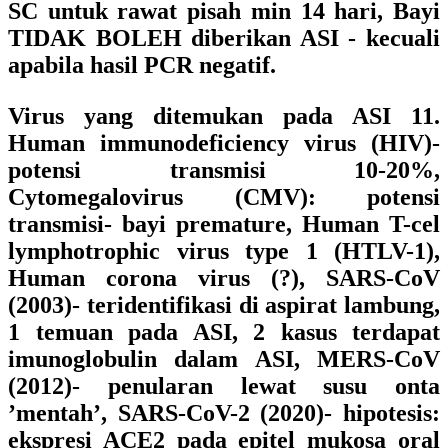
SC untuk rawat pisah min 14 hari, Bayi
TIDAK BOLEH diberikan ASI - kecuali
apabila hasil PCR negatif.
Virus yang ditemukan pada ASI 11.
Human immunodeficiency virus (HIV)-
potensi transmisi 10-20%,
Cytomegalovirus (CMV): potensi
transmisi- bayi premature, Human T-cel
lymphotrophic virus type 1 (HTLV-1),
Human corona virus (?), SARS-CoV
(2003)- teridentifikasi di aspirat lambung,
1 temuan pada ASI, 2 kasus terdapat
imunoglobulin dalam ASI, MERS-CoV
(2012)- penularan lewat susu onta
’mentah’, SARS-CoV-2 (2020)- hipotesis:
ekspresi ACE2 pada epitel mukosa oral