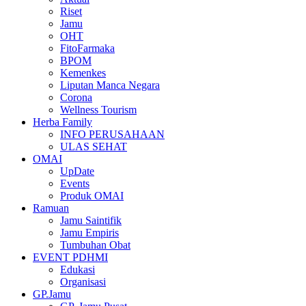
Riset
Jamu
OHT
FitoFarmaka
BPOM
Kemenkes
Liputan Manca Negara
Corona
Wellness Tourism
Herba Family
INFO PERUSAHAAN
ULAS SEHAT
OMAI
UpDate
Events
Produk OMAI
Ramuan
Jamu Saintifik
Jamu Empiris
Tumbuhan Obat
EVENT PDHMI
Edukasi
Organisasi
GP.Jamu