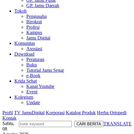
GP. Jamu Pusat
GP. Jamu Daerah
Tokoh
Pengusaha
Birokrat
Profesi
Kampus
Jamu Digital
Komunitas
Asosiasi
Download
Peraturan
Buku
Tutorial Jamu Segar
e-Book
Krida Sehat
Kanal Youtube
Event
Kolegium
Update
Profil
TV JamuDigital
Korporasi
Katalog Produk
Herba Ortopedi
Kontak
Sabtu,
TRANSLATE
08