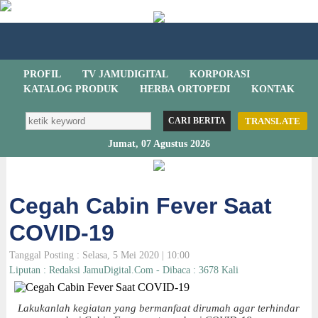
PROFIL
TV JAMUDIGITAL
KORPORASI
KATALOG PRODUK
HERBA ORTOPEDI
KONTAK
TRANSLATE
Jumat, 07 Agustus 2026
Cegah Cabin Fever Saat
COVID-19
Tanggal Posting : Selasa, 5 Mei 2020 | 10:00
Liputan : Redaksi JamuDigital.Com - Dibaca : 3678 Kali
Lakukanlah kegiatan yang bermanfaat dirumah agar terhindar