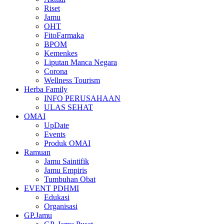
Riset
Jamu
OHT
FitoFarmaka
BPOM
Kemenkes
Liputan Manca Negara
Corona
Wellness Tourism
Herba Family
INFO PERUSAHAAN
ULAS SEHAT
OMAI
UpDate
Events
Produk OMAI
Ramuan
Jamu Saintifik
Jamu Empiris
Tumbuhan Obat
EVENT PDHMI
Edukasi
Organisasi
GP.Jamu