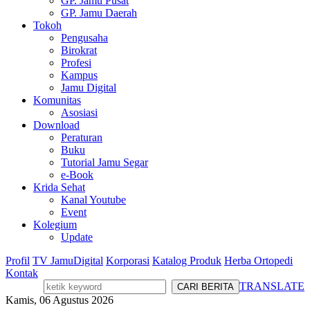
GP. Jamu Pusat
GP. Jamu Daerah
Tokoh
Pengusaha
Birokrat
Profesi
Kampus
Jamu Digital
Komunitas
Asosiasi
Download
Peraturan
Buku
Tutorial Jamu Segar
e-Book
Krida Sehat
Kanal Youtube
Event
Kolegium
Update
Profil
TV JamuDigital
Korporasi
Katalog Produk
Herba Ortopedi
Kontak
TRANSLATE
Kamis, 06 Agustus 2026