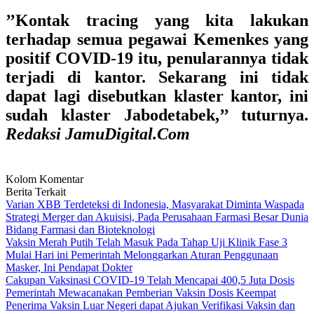
’’Kontak tracing yang kita lakukan
terhadap semua pegawai Kemenkes yang
positif COVID-19 itu, penularannya tidak
terjadi di kantor. Sekarang ini tidak
dapat lagi disebutkan klaster kantor, ini
sudah klaster Jabodetabek,’’ tuturnya.
Redaksi JamuDigital.Com
Kolom Komentar
Berita Terkait
Varian XBB Terdeteksi di Indonesia, Masyarakat Diminta Waspada
Strategi Merger dan Akuisisi, Pada Perusahaan Farmasi Besar Dunia
Bidang Farmasi dan Bioteknologi
Vaksin Merah Putih Telah Masuk Pada Tahap Uji Klinik Fase 3
Mulai Hari ini Pemerintah Melonggarkan Aturan Penggunaan
Masker, Ini Pendapat Dokter
Cakupan Vaksinasi COVID-19 Telah Mencapai 400,5 Juta Dosis
Pemerintah Mewacanakan Pemberian Vaksin Dosis Keempat
Penerima Vaksin Luar Negeri dapat Ajukan Verifikasi Vaksin dan