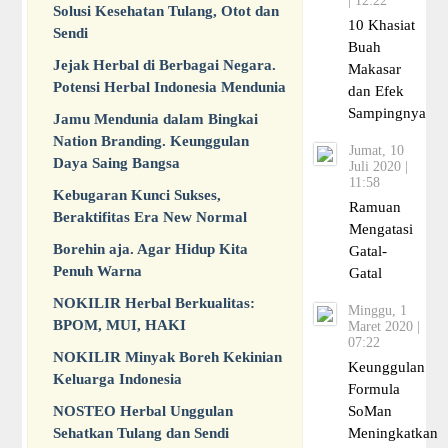
| 12:22
Solusi Kesehatan Tulang, Otot dan
10 Khasiat
Sendi
Buah
Jejak Herbal di Berbagai Negara.
Makasar
Potensi Herbal Indonesia Mendunia
dan Efek
Sampingnya
Jamu Mendunia dalam Bingkai
Nation Branding. Keunggulan
Jumat, 10
Daya Saing Bangsa
Juli 2020 |
11:58
Kebugaran Kunci Sukses,
Ramuan
Beraktifitas Era New Normal
Mengatasi
Borehin aja. Agar Hidup Kita
Gatal-
Penuh Warna
Gatal
NOKILIR Herbal Berkualitas:
Minggu, 1
BPOM, MUI, HAKI
Maret 2020 |
07:22
NOKILIR Minyak Boreh Kekinian
Keunggulan
Keluarga Indonesia
Formula
NOSTEO Herbal Unggulan
SoMan
Sehatkan Tulang dan Sendi
Meningkatkan