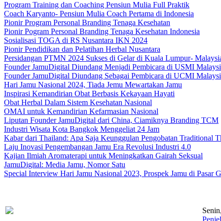
Program Training dan Coaching Pensiun Mulia Full Praktik
Coach Karyanto- Pensiun Mulia Coach Pertama di Indonesia
Pionir Program Personal Branding Tenaga Kesehatan
Pionir Pogram Personal Branding Tenaga Kesehatan Indonesia
Sosialisasi TOGA di RS Nusantara IKN 2024
Pionir Pendidikan dan Pelatihan Herbal Nusantara
Persidangan PTMN 2024 Sukses di Gelar di Kuala Lumpur- Malaysi
Founder JamuDigital Diundang Menjadi Pembicara di USMI Malaysi
Founder JamuDigital Diundang Sebagai Pembicara di UCMI Malaysi
Hari Jamu Nasional 2024, Tiada Jemu Mewartakan Jamu
Inspirasi Kemandirian Obat Berbasis Kekayaan Hayati
Obat Herbal Dalam Sistem Kesehatan Nasional
OMAI untuk Kemandirian Kefarmasian Nasional
Liputan Founder JamuDigital dari China, Ciamiknya Branding TCM
Industri Wisata Kota Bangkok Menggeliat 24 Jam
Kabar dari Thailand: Apa Saja Keunggulan Pengobatan Traditional T
Laju Inovasi Pengembangan Jamu Era Revolusi Industri 4.0
Kajian Ilmiah Aromaterapi untuk Meningkatkan Gairah Seksual
JamuDigital: Media Jamu, Nomor Satu
Special Interview Hari Jamu Nasional 2023, Prospek Jamu di Pasar G
Senin
Penje