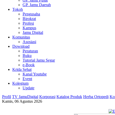
GP. Jamu Pusat
GP. Jamu Daerah
Tokoh
Pengusaha
Birokrat
Profesi
Kampus
Jamu Digital
Komunitas
Asosiasi
Download
Peraturan
Buku
Tutorial Jamu Segar
e-Book
Krida Sehat
Kanal Youtube
Event
Kolegium
Update
Profil
TV JamuDigital
Korporasi
Katalog Produk
Herba Ortopedi
Ko
Kamis, 06 Agustus 2026