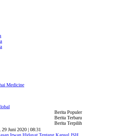
a
a
a
hai Medicine
lobal
Berita Populer
Berita Terbaru
Berita Terpilih
, 29 Juni 2020 | 08:31
lasan Irwan Hidayat Tentang Kapsul JSH