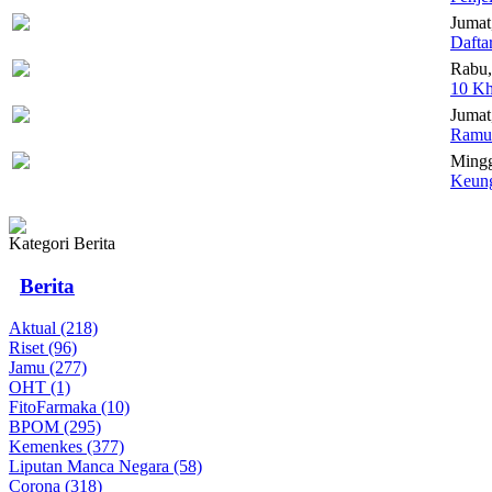
Jumat
Dafta
Rabu,
10 Kh
Jumat,
Ramua
Mingg
Keung
Kategori Berita
Berita
Aktual (218)
Riset (96)
Jamu (277)
OHT (1)
FitoFarmaka (10)
BPOM (295)
Kemenkes (377)
Liputan Manca Negara (58)
Corona (318)