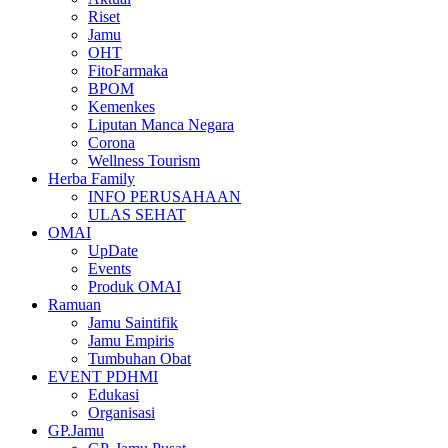
Riset
Jamu
OHT
FitoFarmaka
BPOM
Kemenkes
Liputan Manca Negara
Corona
Wellness Tourism
Herba Family
INFO PERUSAHAAN
ULAS SEHAT
OMAI
UpDate
Events
Produk OMAI
Ramuan
Jamu Saintifik
Jamu Empiris
Tumbuhan Obat
EVENT PDHMI
Edukasi
Organisasi
GP.Jamu