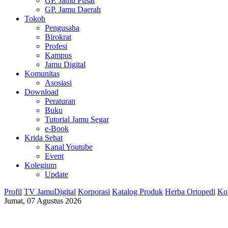
GP. Jamu Pusat
GP. Jamu Daerah
Tokoh
Pengusaha
Birokrat
Profesi
Kampus
Jamu Digital
Komunitas
Asosiasi
Download
Peraturan
Buku
Tutorial Jamu Segar
e-Book
Krida Sehat
Kanal Youtube
Event
Kolegium
Update
Profil
TV JamuDigital
Korporasi
Katalog Produk
Herba Ortopedi
Ko
Jumat, 07 Agustus 2026