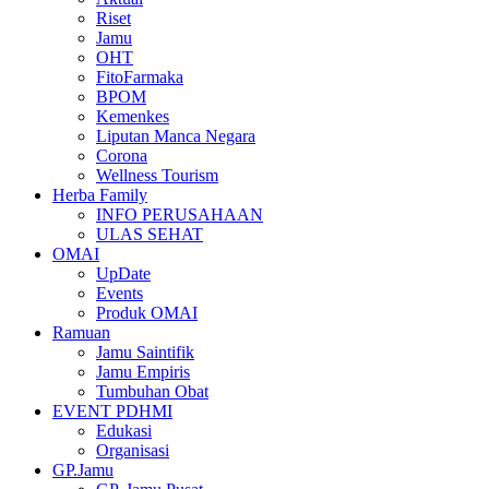
Riset
Jamu
OHT
FitoFarmaka
BPOM
Kemenkes
Liputan Manca Negara
Corona
Wellness Tourism
Herba Family
INFO PERUSAHAAN
ULAS SEHAT
OMAI
UpDate
Events
Produk OMAI
Ramuan
Jamu Saintifik
Jamu Empiris
Tumbuhan Obat
EVENT PDHMI
Edukasi
Organisasi
GP.Jamu