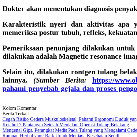
Dokter akan menentukan diagnosis penyakit
Karakteristik nyeri dan aktivitas apa
memeriksa postur tubuh, refleks, kekuatan
Pemeriksaan penunjang dilakukan untuk 
dilakukan adalah Magnetic resonance ima
Selain itu, dilakukan rontgen tulang be
lainnya.
(Sumber Berita:
https://www.o
pahami-penyebab-gejala-dan-proses-peng
Kolom Komentar
Berita Terkait
Cegah Risiko Cedera Muskuloskeletal, Pahami Ergonomi Duduk yan
Ketahui 7 Pantangan Setelah Menjalani Operasi Tulang Belakang
Mengenal Gips, Perangkat Medis Pada Tulang yang Mengalami Cede
Ramuan Herbal yang Baik Untuk Menjaga Kesehatan Sendi