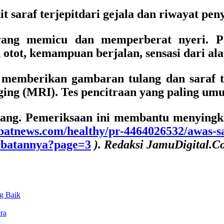
 saraf terjepitdari gejala dan riwayat peny
 yang memicu dan memperberat nyeri. P
 otot, kemampuan berjalan, sensasi dari ala
memberikan gambaran tulang dan saraf t
ging (MRI). Tes pencitraan yang paling u
lakang. Pemeriksaan ini membantu menyingk
batnews.com/healthy/pr-4464026532/awas-sar
obatannya?page=3
). Redaksi JamuDigital.
g Baik
ra