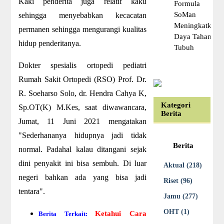
Kaki penderita juga relatif kaku
Formula
SoMan
sehingga menyebabkan kecacatan
Meningkatkan
permanen sehingga mengurangi kualitas
Daya Tahan
hidup penderitanya.
Tubuh
Dokter spesialis ortopedi pediatri
Rumah Sakit Ortopedi (RSO) Prof. Dr.
R. Soeharso Solo, dr. Hendra Cahya K,
Kategori
Sp.OT(K) M.Kes, saat diwawancara,
Berita
Jumat, 11 Juni 2021 mengatakan
"Sederhananya hidupnya jadi tidak
Berita
normal. Padahal kalau ditangani sejak
dini penyakit ini bisa sembuh. Di luar
Aktual (218)
negeri bahkan ada yang bisa jadi
Riset (96)
tentara".
Jamu (277)
OHT (1)
Ketahui Cara
Berita Terkait: