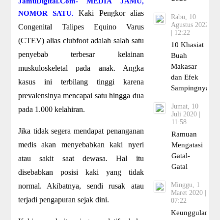
JamuDigital.Com- MEDIA JAMU,
Kaki Pengkor alias
NOMOR SATU.
Rabu, 10
Agustus 2022
Congenital Talipes Equino Varus
| 12:22
(CTEV) alias clubfoot adalah salah satu
10 Khasiat
penyebab terbesar kelainan
Buah
Makasar
muskuloskeletal pada anak. Angka
dan Efek
kasus ini terbilang tinggi karena
Sampingnya
prevalensinya mencapai satu hingga dua
Jumat, 10
pada 1.000 kelahiran.
Juli 2020 |
11:58
Jika tidak segera mendapat penanganan
Ramuan
medis akan menyebabkan kaki nyeri
Mengatasi
Gatal-
atau sakit saat dewasa. Hal itu
Gatal
disebabkan posisi kaki yang tidak
Minggu, 1
normal. Akibatnya, sendi rusak atau
Maret 2020 |
terjadi pengapuran sejak dini.
07:22
Keunggulan