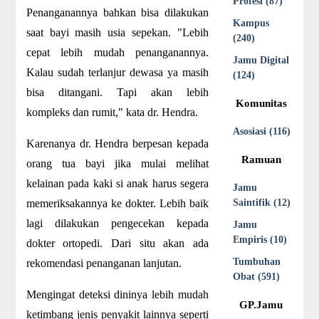
Profesi (87)
Penanganannya bahkan bisa dilakukan
Kampus
saat bayi masih usia sepekan. "Lebih
(240)
cepat lebih mudah penanganannya.
Jamu Digital
Kalau sudah terlanjur dewasa ya masih
(124)
bisa ditangani. Tapi akan lebih
Komunitas
kompleks dan rumit," kata dr. Hendra.
Asosiasi (116)
Karenanya dr. Hendra berpesan kepada
Ramuan
orang tua bayi jika mulai melihat
kelainan pada kaki si anak harus segera
Jamu
memeriksakannya ke dokter. Lebih baik
Saintifik (12)
lagi dilakukan pengecekan kepada
Jamu
Empiris (10)
dokter ortopedi. Dari situ akan ada
Tumbuhan
rekomendasi penanganan lanjutan.
Obat (591)
Mengingat deteksi dininya lebih mudah
GP.Jamu
ketimbang jenis penyakit lainnya seperti