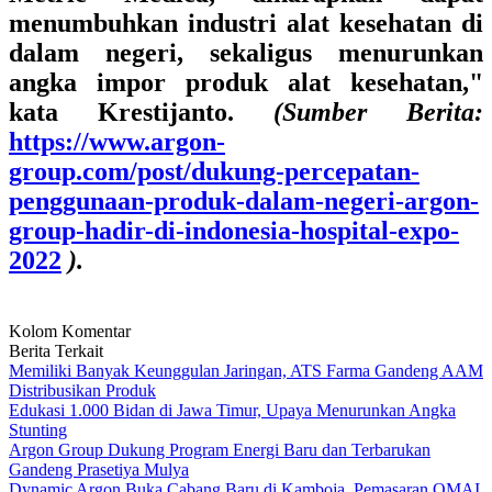
menumbuhkan industri alat kesehatan di
dalam negeri, sekaligus menurunkan
angka impor produk alat kesehatan,"
kata Krestijanto.
(Sumber Berita:
https://www.argon-
group.com/post/dukung-percepatan-
penggunaan-produk-dalam-negeri-argon-
group-hadir-di-indonesia-hospital-expo-
2022
).
Kolom Komentar
Berita Terkait
Memiliki Banyak Keunggulan Jaringan, ATS Farma Gandeng AAM
Distribusikan Produk
Edukasi 1.000 Bidan di Jawa Timur, Upaya Menurunkan Angka
Stunting
Argon Group Dukung Program Energi Baru dan Terbarukan
Gandeng Prasetiya Mulya
Dynamic Argon Buka Cabang Baru di Kamboja, Pemasaran OMAI