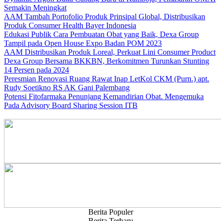
Semakin Meningkat
AAM Tambah Portofolio Produk Prinsipal Global, Distribusikan
Produk Consumer Health Bayer Indonesia
Edukasi Publik Cara Pembuatan Obat yang Baik, Dexa Group
Tampil pada Open House Expo Badan POM 2023
AAM Distribusikan Produk Loreal, Perkuat Lini Consumer Product
Dexa Group Bersama BKKBN, Berkomitmen Turunkan Stunting
14 Persen pada 2024
Peresmian Renovasi Ruang Rawat Inap LetKol CKM (Purn.) apt.
Rudy Soetikno RS AK Gani Palembang
Potensi Fitofarmaka Penunjang Kemandirian Obat. Mengemuka
Pada Advisory Board Sharing Session ITB
Berita Populer
Berita Terbaru