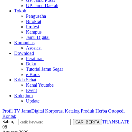
GP. Jamu Pusat
GP. Jamu Daerah
Tokoh
Pengusaha
Birokrat
Profesi
Kampus
Jamu Digital
Komunitas
Asosiasi
Download
Peraturan
Buku
Tutorial Jamu Segar
e-Book
Krida Sehat
Kanal Youtube
Event
Kolegium
Update
Profil
TV JamuDigital
Korporasi
Katalog Produk
Herba Ortopedi
Kontak
Sabtu,
TRANSLATE
08