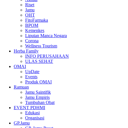
Riset
Jamu
OHT
FitoFarmaka
BPOM
Kemenkes
Liputan Manca Negara
Corona
Wellness Tourism
Herba Family
INFO PERUSAHAAN
ULAS SEHAT
OMAI
UpDate
Events
Produk OMAI
Ramuan
Jamu Saintifik
Jamu Empiris
Tumbuhan Obat
EVENT PDHMI
Edukasi
Organisasi
GP.Jamu