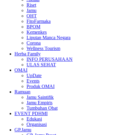
Riset
Jamu
OHT
FitoFarmaka
BPOM
Kemenkes
Liputan Manca Negara
Corona
Wellness Tourism
Herba Family
INFO PERUSAHAAN
ULAS SEHAT
OMAI
UpDate
Events
Produk OMAI
Ramuan
Jamu Saintifik
Jamu Empiris
Tumbuhan Obat
EVENT PDHMI
Edukasi
Organisasi
GP.Jamu