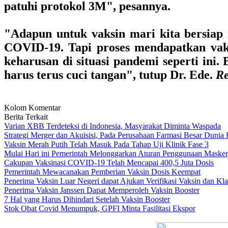
patuhi protokol 3M", pesannya.
"Adapun untuk vaksin mari kita bersiap m
COVID-19. Tapi proses mendapatkan vaks
keharusan di situasi pandemi seperti ini
harus terus cuci tangan", tutup Dr. Ede.
Re
Kolom Komentar
Berita Terkait
Varian XBB Terdeteksi di Indonesia, Masyarakat Diminta Waspada
Strategi Merger dan Akuisisi, Pada Perusahaan Farmasi Besar Dunia
Vaksin Merah Putih Telah Masuk Pada Tahap Uji Klinik Fase 3
Mulai Hari ini Pemerintah Melonggarkan Aturan Penggunaan Masker,
Cakupan Vaksinasi COVID-19 Telah Mencapai 400,5 Juta Dosis
Pemerintah Mewacanakan Pemberian Vaksin Dosis Keempat
Penerima Vaksin Luar Negeri dapat Ajukan Verifikasi Vaksin dan Kl
Penerima Vaksin Janssen Dapat Memperoleh Vaksin Booster
7 Hal yang Harus Dihindari Setelah Vaksin Booster
Stok Obat Covid Menumpuk, GPFI Minta Fasilitasi Ekspor