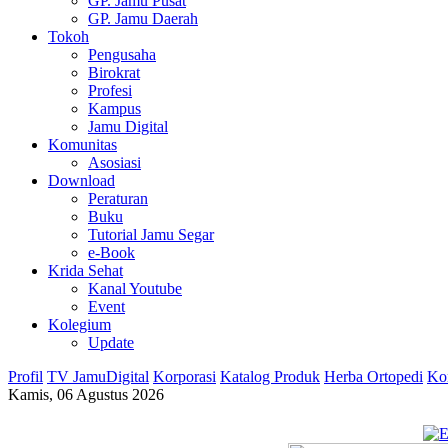
GP. Jamu Pusat
GP. Jamu Daerah
Tokoh
Pengusaha
Birokrat
Profesi
Kampus
Jamu Digital
Komunitas
Asosiasi
Download
Peraturan
Buku
Tutorial Jamu Segar
e-Book
Krida Sehat
Kanal Youtube
Event
Kolegium
Update
Profil
TV JamuDigital
Korporasi
Katalog Produk
Herba Ortopedi
Ko
Kamis, 06 Agustus 2026