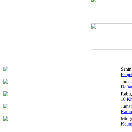
Senin
Penje
Jumat
Dafta
Rabu,
10 Kh
Jumat,
Ramua
Mingg
Keung