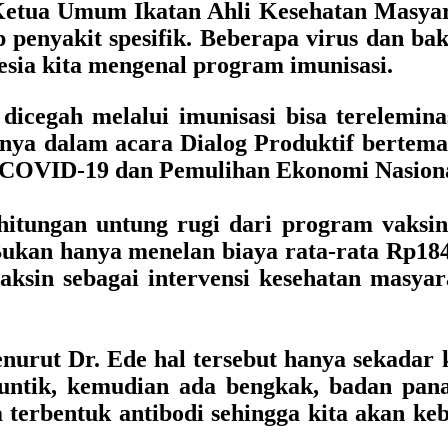
tua Umum Ikatan Ahli Kesehatan Masyar
p penyakit spesifik. Beberapa virus dan b
esia kita mengenal program imunisasi.
icegah melalui imunisasi bisa terelemin
arnya dalam acara
Dialog Produktif
bertem
 COVID-19 dan Pemulihan Ekonomi Nasio
hitungan untung rugi dari program vaksina
Bukan hanya menelan biaya rata-rata Rp184 
 vaksin sebagai intervensi kesehatan mas
menurut Dr. Ede hal tersebut hanya sekada
untik, kemudian ada bengkak, badan panas
terbentuk antibodi sehingga kita akan keb