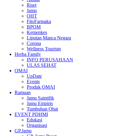
Riset
Jamu
OHT
FitoFarmaka
BPOM
Kemenkes
Liputan Manca Negara
Corona
Wellness Tourism
Herba Family
INFO PERUSAHAAN
ULAS SEHAT
OMAI
UpDate
Events
Produk OMAI
Ramuan
Jamu Saintifik
Jamu Empiris
Tumbuhan Obat
EVENT PDHMI
Edukasi
Organisasi
GP.Jamu