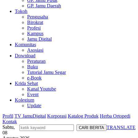
GP. Jamu Pusat
GP. Jamu Daerah
Tokoh
Pengusaha
Birokrat
Profesi
Kampus
Jamu Digital
Komunitas
Asosiasi
Download
Peraturan
Buku
Tutorial Jamu Segar
e-Book
Krida Sehat
Kanal Youtube
Event
Kolegium
Update
Profil
TV JamuDigital
Korporasi
Katalog Produk
Herba Ortopedi
Kontak
Sabtu,
TRANSLATE
08