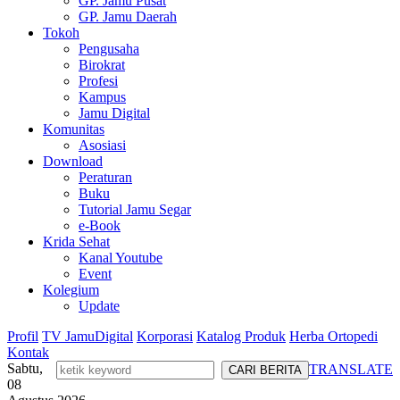
GP. Jamu Pusat
GP. Jamu Daerah
Tokoh
Pengusaha
Birokrat
Profesi
Kampus
Jamu Digital
Komunitas
Asosiasi
Download
Peraturan
Buku
Tutorial Jamu Segar
e-Book
Krida Sehat
Kanal Youtube
Event
Kolegium
Update
Profil
TV JamuDigital
Korporasi
Katalog Produk
Herba Ortopedi
Kontak
Sabtu,
TRANSLATE
08