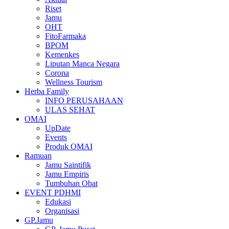
Riset
Jamu
OHT
FitoFarmaka
BPOM
Kemenkes
Liputan Manca Negara
Corona
Wellness Tourism
Herba Family
INFO PERUSAHAAN
ULAS SEHAT
OMAI
UpDate
Events
Produk OMAI
Ramuan
Jamu Saintifik
Jamu Empiris
Tumbuhan Obat
EVENT PDHMI
Edukasi
Organisasi
GP.Jamu