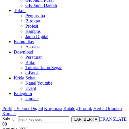
GP. Jamu Pusat
GP. Jamu Daerah
Tokoh
Pengusaha
Birokrat
Profesi
Kampus
Jamu Digital
Komunitas
Asosiasi
Download
Peraturan
Buku
Tutorial Jamu Segar
e-Book
Krida Sehat
Kanal Youtube
Event
Kolegium
Update
Profil
TV JamuDigital
Korporasi
Katalog Produk
Herba Ortopedi
Kontak
Sabtu,
TRANSLATE
08