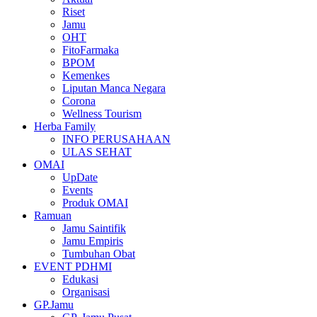
Riset
Jamu
OHT
FitoFarmaka
BPOM
Kemenkes
Liputan Manca Negara
Corona
Wellness Tourism
Herba Family
INFO PERUSAHAAN
ULAS SEHAT
OMAI
UpDate
Events
Produk OMAI
Ramuan
Jamu Saintifik
Jamu Empiris
Tumbuhan Obat
EVENT PDHMI
Edukasi
Organisasi
GP.Jamu