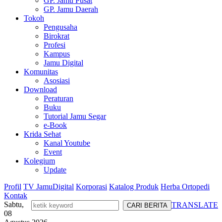
GP. Jamu Pusat
GP. Jamu Daerah
Tokoh
Pengusaha
Birokrat
Profesi
Kampus
Jamu Digital
Komunitas
Asosiasi
Download
Peraturan
Buku
Tutorial Jamu Segar
e-Book
Krida Sehat
Kanal Youtube
Event
Kolegium
Update
Profil
TV JamuDigital
Korporasi
Katalog Produk
Herba Ortopedi
Kontak
Sabtu,
TRANSLATE
08