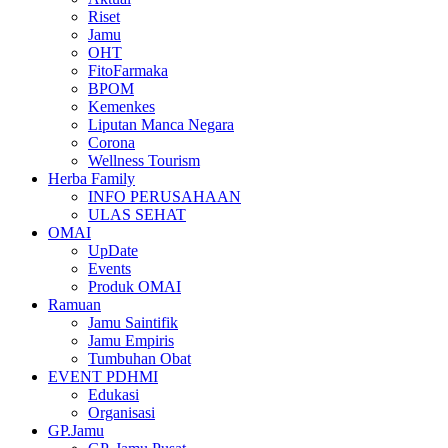
Riset
Jamu
OHT
FitoFarmaka
BPOM
Kemenkes
Liputan Manca Negara
Corona
Wellness Tourism
Herba Family
INFO PERUSAHAAN
ULAS SEHAT
OMAI
UpDate
Events
Produk OMAI
Ramuan
Jamu Saintifik
Jamu Empiris
Tumbuhan Obat
EVENT PDHMI
Edukasi
Organisasi
GP.Jamu