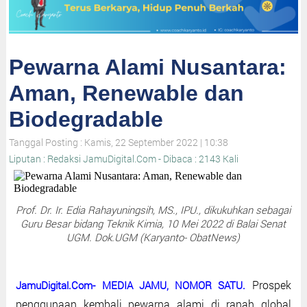
Pewarna Alami Nusantara:
Aman, Renewable dan
Biodegradable
Tanggal Posting : Kamis, 22 September 2022 | 10:38
Liputan : Redaksi JamuDigital.Com - Dibaca : 2143 Kali
Prof. Dr. Ir. Edia Rahayuningsih, MS., IPU., dikukuhkan sebagai
Guru Besar bidang Teknik Kimia, 10 Mei 2022 di Balai Senat
UGM. Dok.UGM (Karyanto- ObatNews)
Prospek
JamuDigital.Com- MEDIA JAMU, NOMOR SATU.
penggunaan kembali pewarna alami di ranah global