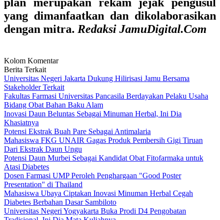
plan merupakan rekam jejak pengusul
yang dimanfaatkan dan dikolaborasikan
dengan mitra.
Redaksi JamuDigital.Com
Kolom Komentar
Berita Terkait
Universitas Negeri Jakarta Dukung Hilirisasi Jamu Bersama
Stakeholder Terkait
Fakultas Farmasi Universitas Pancasila Berdayakan Pelaku Usaha
Bidang Obat Bahan Baku Alam
Inovasi Daun Beluntas Sebagai Minuman Herbal, Ini Dia
Khasiatnya
Potensi Ekstrak Buah Pare Sebagai Antimalaria
Mahasiswa FKG UNAIR Gagas Produk Pembersih Gigi Tiruan
Dari Ekstrak Daun Ungu
Potensi Daun Murbei Sebagai Kandidat Obat Fitofarmaka untuk
Atasi Diabetes
Dosen Farmasi UMP Peroleh Penghargaan "Good Poster
Presentation" di Thailand
Mahasiswa Ubaya Ciptakan Inovasi Minuman Herbal Cegah
Diabetes Berbahan Dasar Sambiloto
Universitas Negeri Yogyakarta Buka Prodi D4 Pengobatan
Tradisional, Ini Dia Mata Kuliahnya