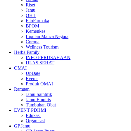
Riset
Jamu
OHT
FitoFarmaka
BPOM
Kemenkes
Liputan Manca Negara
Corona
Wellness Tourism
Herba Family
INFO PERUSAHAAN
ULAS SEHAT
OMAI
UpDate
Events
Produk OMAI
Ramuan
Jamu Saintifik
Jamu Empiris
Tumbuhan Obat
EVENT PDHMI
Edukasi
Organisasi
GP.Jamu