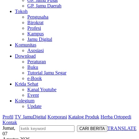
GP. Jamu Pusat
GP. Jamu Daerah
Tokoh
Pengusaha
Birokrat
Profesi
Kampus
Jamu Digital
Komunitas
Asosiasi
Download
Peraturan
Buku
Tutorial Jamu Segar
e-Book
Krida Sehat
Kanal Youtube
Event
Kolegium
Update
Profil
TV JamuDigital
Korporasi
Katalog Produk
Herba Ortopedi
Kontak
Jumat,
TRANSLATE
07