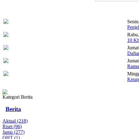
Senin
Penje
Rabu,
10 Kh
Jumat
Dafta
Jumat,
Ramua
Mingg
Keung
Kategori Berita
Berita
Aktual (218)
Riset (96)
Jamu (277)
OHT (1)