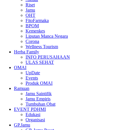
Riset
Jamu
OHT
FitoFarmaka
BPOM
Kemenkes
Liputan Manca Negara
Corona
Wellness Tourism
Herba Family
INFO PERUSAHAAN
ULAS SEHAT
OMAI
UpDate
Events
Produk OMAI
Ramuan
Jamu Saintifik
Jamu Empiris
Tumbuhan Obat
EVENT PDHMI
Edukasi
Organisasi
GP.Jamu