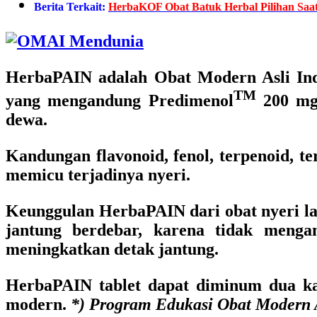
Berita Terkait:
HerbaKOF Obat Batuk Herbal Pilihan Saa
HerbaPAIN
adalah
Obat Modern Asli In
TM
yang mengandung Predimenol
200 mg
dewa.
Kandungan flavonoid, fenol, terpenoid, t
memicu terjadinya nyeri.
Keunggulan HerbaPAIN dari obat nyeri la
jantung berdebar, karena tidak menga
meningkatkan detak jantung.
HerbaPAIN tablet dapat diminum dua kal
modern.
*) Program Edukasi Obat Modern A