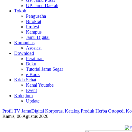
GP. Jamu Pusat
GP. Jamu Daerah
Tokoh
Pengusaha
Birokrat
Profesi
Kampus
Jamu Digital
Komunitas
Asosiasi
Download
Peraturan
Buku
Tutorial Jamu Segar
e-Book
Krida Sehat
Kanal Youtube
Event
Kolegium
Update
Profil
TV JamuDigital
Korporasi
Katalog Produk
Herba Ortopedi
Ko
Kamis, 06 Agustus 2026