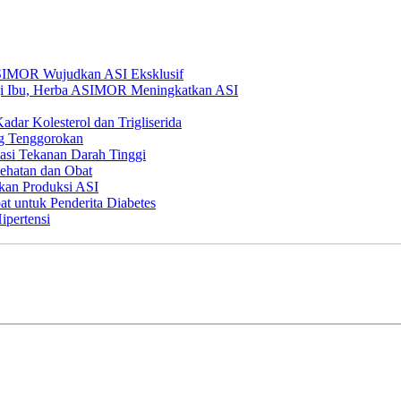
SIMOR Wujudkan ASI Eksklusif
agi Ibu, Herba ASIMOR Meningkatkan ASI
ar Kolesterol dan Trigliserida
g Tenggorokan
tasi Tekanan Darah Tinggi
ehatan dan Obat
an Produksi ASI
t untuk Penderita Diabetes
ipertensi