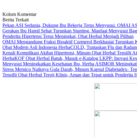
Kolom Komentar
Berita Terkait
Pekan ASI Sedunia, Dukung Ibu Bekerja Terus Menyusui. OMAI A
Gerakan Ibu Hamil Sehat Turunkan Stunting. Manfaat Menyusui B
Penderita Hipertensi Terus Meningkat, Obat Herbal Menjadi Pilihan
OMAI Mengandung Fraksi Bioaktif Curmerol Berkhasiat Turunkan Kad
Obat Modern Asli Indonesia HerbaCOLD, Tuntaskan Flu dan Radan
Kenali Komplikasi Akibat Hipertensi, Minum Obat Herbal Tensifit A
HerbaKOF Obat Herbal Batuk, Masuk e-Katalog LKPP: Inovasi Kes
Menyusui Meningkatkan Kesehatan Ibu, Herba ASIMOR Meningkatk
Stress Memicu Naiknya Gula Darah, Minum Kapsul Diabetadex- Tepa
Tensifit Obat Herbal Teruji Klinis, Aman dan Tepat untuk Penderita H